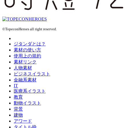
©TopeconHeroes all right reserved.
ジタンダとは？
素材の使い方
使用上の規約
素材リンク
人物素材
ビジネスイラスト
金融系素材
IT
医療系イラスト
教育
動物イラスト
背景
建物
アワード
タイトル枠