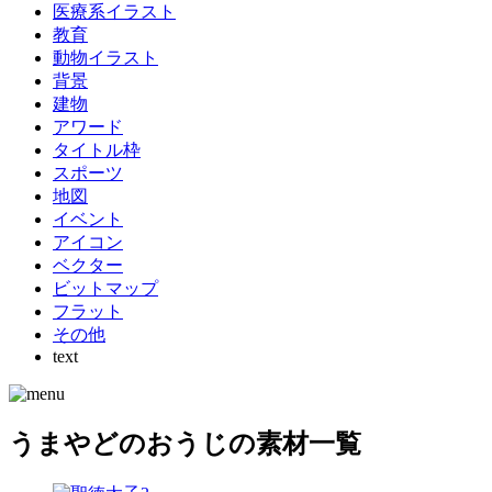
医療系イラスト
教育
動物イラスト
背景
建物
アワード
タイトル枠
スポーツ
地図
イベント
アイコン
ベクター
ビットマップ
フラット
その他
text
うまやどのおうじの素材一覧