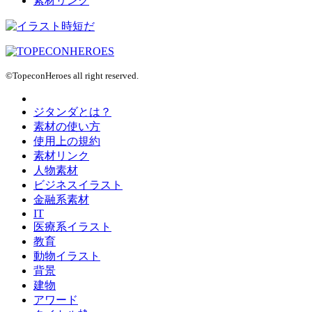
素材リンク
©TopeconHeroes all right reserved.
ジタンダとは？
素材の使い方
使用上の規約
素材リンク
人物素材
ビジネスイラスト
金融系素材
IT
医療系イラスト
教育
動物イラスト
背景
建物
アワード