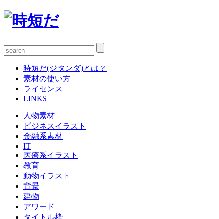
時短だ(ジタンダ)とは？
素材の使い方
ライセンス
LINKS
人物素材
ビジネスイラスト
金融系素材
IT
医療系イラスト
教育
動物イラスト
背景
建物
アワード
タイトル枠