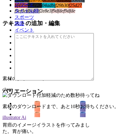
アワード
bf495e
191c26
04adbf
f29b30
f25d27
タイトル枠
f9efde
dbcfc3
f2e8e3
f9dfde
f9dfde
スポーツ
テキストの追加・編集
地図
イベント
アイコン
ベクター
ビットマップ
フラット
その他
text
素材のダウンロード
close
バリエーション
素材のダウンロードまで、あと
10
秒お待ちください。
illustrator Ai
胃癌のイメージイラストを作ってみまし
た。胃が痛い。