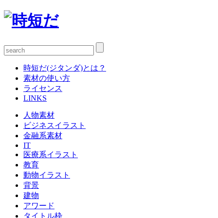
時短だ(ジタンダ)とは？
素材の使い方
ライセンス
LINKS
人物素材
ビジネスイラスト
金融系素材
IT
医療系イラスト
教育
動物イラスト
背景
建物
アワード
タイトル枠