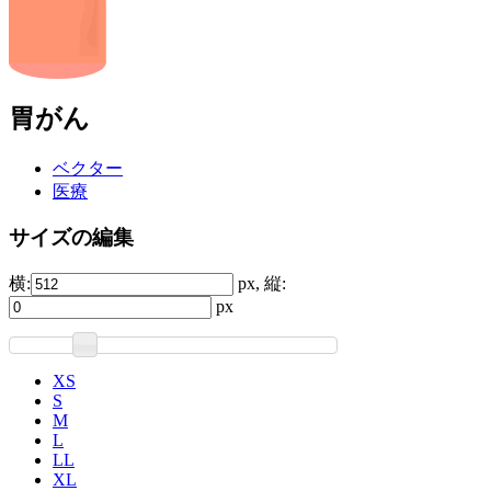
胃がん
ベクター
医療
サイズの編集
横:
px, 縦:
px
XS
S
M
L
LL
XL