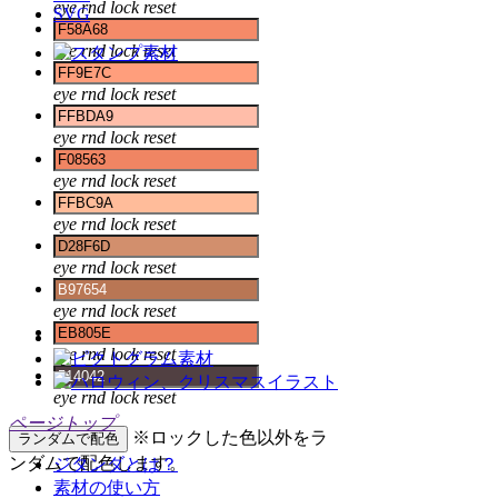
eye
rnd
lock
reset
SVG
eye
rnd
lock
reset
eye
rnd
lock
reset
eye
rnd
lock
reset
eye
rnd
lock
reset
eye
rnd
lock
reset
eye
rnd
lock
reset
eye
rnd
lock
reset
eye
rnd
lock
reset
eye
rnd
lock
reset
ページトップ
※ロックした色以外をラ
ランダムで配色
ンダムで配色します。
ジタンダとは？
素材の使い方