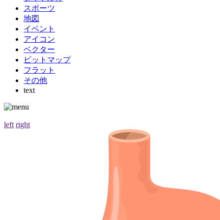
スポーツ
地図
イベント
アイコン
ベクター
ビットマップ
フラット
その他
text
left
right