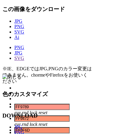
この画像をダウンロード
JPG
PNG
SVG
Ai
PNG
JPG
SVG
※IE、EDGEではJPG,PNGのカラー変更は
できません。chormeやFirefoxをお使いく
ださい
色のカスタマイズ
eye
rnd
lock
reset
DOWNLOAD
eye
rnd
lock
reset
JPG
PNG