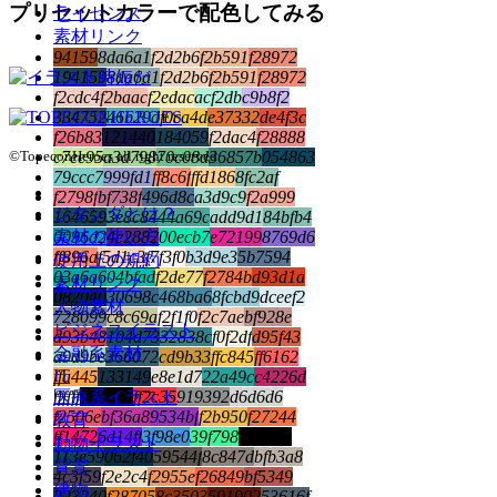
プリセットカラーで配色してみる
ライセンス
素材リンク
94159
8da6a1
f2d2b6
f2b591
f28972
194159
8da6a1
f2d2b6
f2b591
f28972
f2cdc4
f2baac
f2edac
acf2db
c9b8f2
334752
46b29d
f0ca4d
e37332
de4f3c
f26b83
121440
184059
f2dac4
f28888
©TopeconHeroes all right reserved.
c7ee95
a3d798
70c08d
36857b
054863
79ccc7
999fd1
ff8c6f
ffd186
8fc2af
f2798f
bf738f
496d8c
a3d9c9
f2a999
ジタンダとは？
164659
3e8c84
44a69c
add9d1
84bfb4
素材の使い方
0096d2
4c2882
00ecb7
e72199
8769d6
ff896a
f5d1c3
f7f3f0
b3d9e3
5b7594
使用上の規約
03a6a6
04bfad
f2de77
f2784b
d93d1a
素材リンク
082040
30698c
468ba6
8fcbd9
dceef2
人物素材
728099
c8c69a
f2f1f0
f2c7ae
bf928e
ビジネスイラスト
d93b48
104d73
32838c
f0f2df
d95f43
金融系素材
a9d9be
366072
cd9b33
ffc845
ff6162
IT
ffa445
133149
e8e1d7
22a49c
c4226d
医療系イラスト
ffffff
000000
ff2c35
919392
d6d6d6
f2506e
bf36a8
9534bf
f2b950
f27244
教育
ff1472
6d14ff
3f98e0
39f798
000000
動物イラスト
113e59
062f40
59544f
8c847d
bfb3a8
背景
4c3f59
f2e2c4
f2955e
f26849
bf5349
建物
223240
f28705
8c3503
591902
53616f