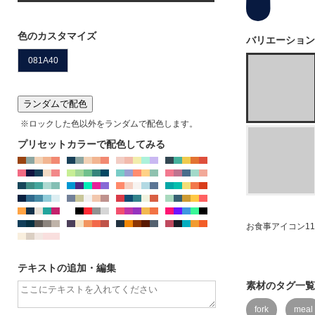
※IE、EDGEではJPG,PNGのカラー変更はできませ
ん。chormeやFirefoxをお使いください
色のカスタマイズ
バリエーション
ランダムで配色
※ロックした色以外をランダムで配色します。
プリセットカラーで配色してみる
お食事アイコン1
テキストの追加・編集
素材のタグ一覧
fork
meal