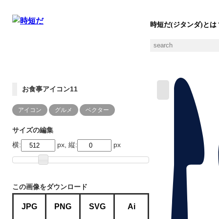
時短だ(ジタンダ)とは
お食事アイコン11
アイコン
グルメ
ベクター
サイズの編集
横:
px, 縦:
px
この画像をダウンロード
JPG
PNG
SVG
Ai