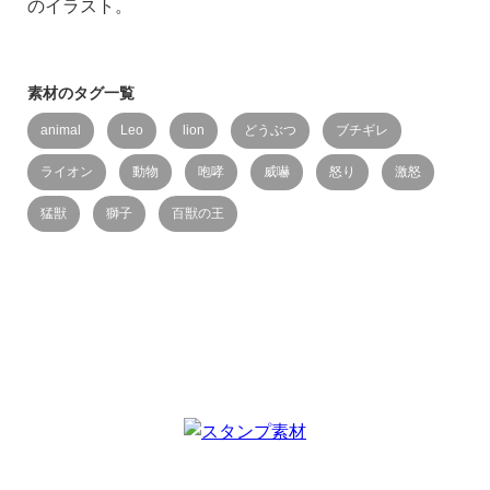
のイラスト。
素材のタグ一覧
animal
Leo
lion
どうぶつ
ブチギレ
ライオン
動物
咆哮
威嚇
怒り
激怒
猛獣
獅子
百獣の王