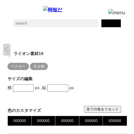
ライオン素材19
ベクター
生き物
サイズの編集
横:
px, 縦:
px
全ての色をリセット
色のカスタマイズ