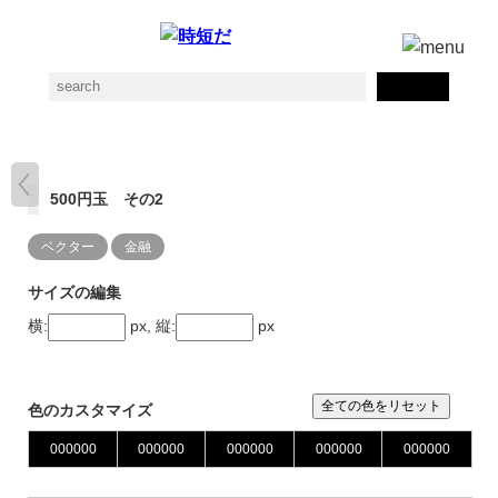
500円玉 その2
ベクター
金融
サイズの編集
横:
px, 縦:
px
全ての色をリセット
色のカスタマイズ