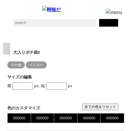
大入りポチ袋2
その他
ベクター
サイズの編集
横:
px, 縦:
px
全ての色をリセット
色のカスタマイズ