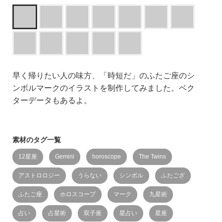
早く帰りたい人の味方、「時短だ」のふたご座のシ
ンボルマークのイラストを制作してみました。ベク
ターデータもあるよ。
素材のタグ一覧
12星座
Gemini
horoscope
The Twins
アストロロジー
うらない
シンボル
ふたござ
ふたご座
ホロスコープ
マーク
九星術
占い
占星術
双子座
星占い
星座