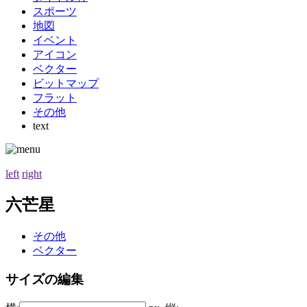
スポーツ
地図
イベント
アイコン
ベクター
ビットマップ
フラット
その他
text
left
right
六芒星
その他
ベクター
サイズの編集