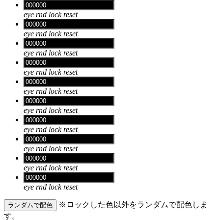
eye
rnd
lock
reset
eye
rnd
lock
reset
eye
rnd
lock
reset
eye
rnd
lock
reset
eye
rnd
lock
reset
eye
rnd
lock
reset
eye
rnd
lock
reset
eye
rnd
lock
reset
eye
rnd
lock
reset
eye
rnd
lock
reset
※ロックした色以外をランダムで配色しま
ランダムで配色
す。