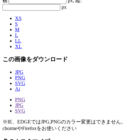
横:
px, 縦:
px
XS
S
M
L
LL
XL
この画像をダウンロード
JPG
PNG
SVG
Ai
PNG
JPG
SVG
※IE、EDGEではJPG,PNGのカラー変更はできません。
chormeやFirefoxをお使いください