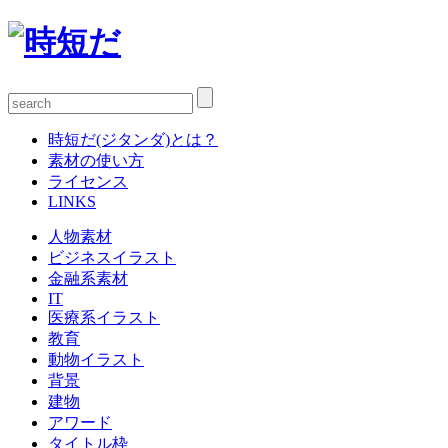
時短だ(ジタンダ)とは？
素材の使い方
ライセンス
LINKS
人物素材
ビジネスイラスト
金融系素材
IT
医療系イラスト
教育
動物イラスト
背景
建物
アワード
タイトル枠