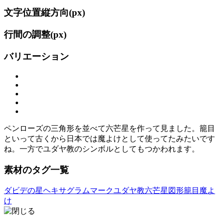
文字位置縦方向(
px)
行間の調整(
px)
バリエーション
ペンローズの三角形を並べて六芒星を作って見ました。籠目
といって古くから日本では魔よけとして使ってたみたいです
ね。一方でユダヤ教のシンボルとしてもつかわれます。
素材のタグ一覧
ダビデの星
ヘキサグラム
マーク
ユダヤ教
六芒星
図形
籠目
魔よ
け