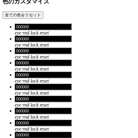
色のカスタマイズ
全ての色をリセット
eye
rnd
lock
reset
eye
rnd
lock
reset
eye
rnd
lock
reset
eye
rnd
lock
reset
eye
rnd
lock
reset
eye
rnd
lock
reset
eye
rnd
lock
reset
eye
rnd
lock
reset
eye
rnd
lock
reset