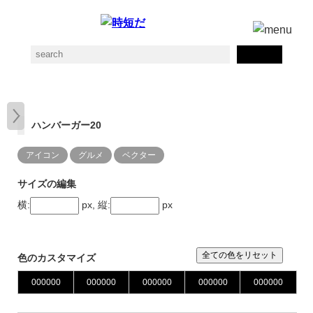
ハンバーガー20
アイコン
グルメ
ベクター
サイズの編集
横:
px, 縦:
px
全ての色をリセット
色のカスタマイズ