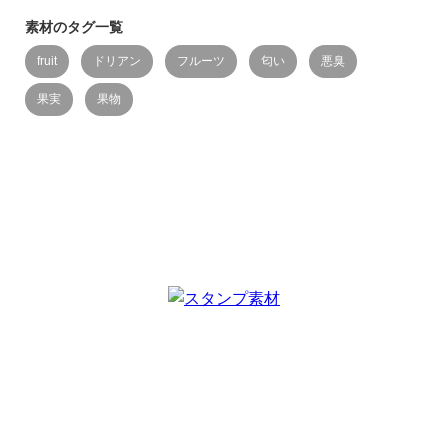
素材のタグ一覧
fruit
ドリアン
フルーツ
匂い
悪臭
果実
果物