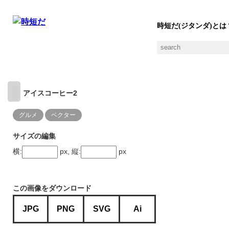
時短だ(ジタンダ)とは
アイスコーヒー2
グルメ
ベクター
サイズの編集
横:
px, 縦:
px
この画像をダウンロード
JPG
PNG
SVG
Ai