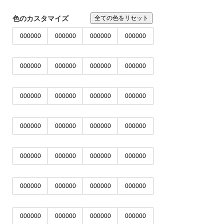
※IE、EDGEではJPG,PNGのカラー変更はできませ
ん。chormeやFirefoxをお使いください
色のカスタマイズ
全ての色をリセット