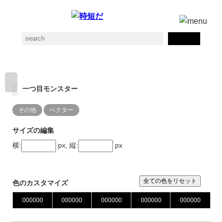
一つ目モンスター
その他
ベクター
サイズの編集
横:
px, 縦:
px
全ての色をリセット
色のカスタマイズ