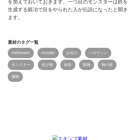
を加えておいておきます。一つ目のモンスターは鉄を
生成する鍛冶で目をやられた人が伝説になったと聞き
ます。
素材のタグ一覧
Halloween
monster
お化け
ハロウィン
モンスター
化け物
妖怪
怪物
物の怪
魔物