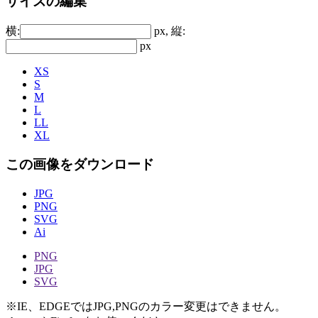
サイズの編集
横:
px, 縦:
px
XS
S
M
L
LL
XL
この画像をダウンロード
JPG
PNG
SVG
Ai
PNG
JPG
SVG
※IE、EDGEではJPG,PNGのカラー変更はできません。