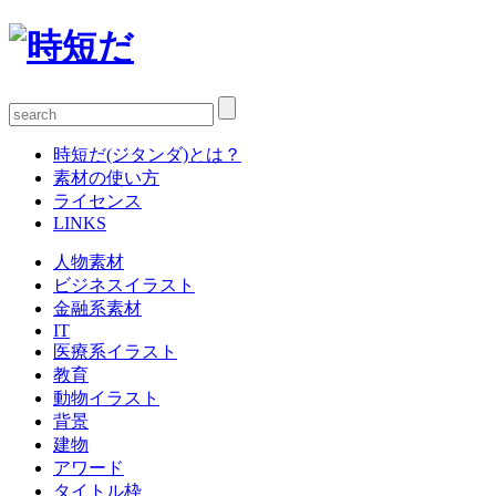
時短だ(ジタンダ)とは？
素材の使い方
ライセンス
LINKS
人物素材
ビジネスイラスト
金融系素材
IT
医療系イラスト
教育
動物イラスト
背景
建物
アワード
タイトル枠