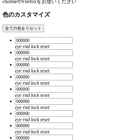
chormeやFirefoxをお使いください
色のカスタマイズ
全ての色をリセット
eye
rnd
lock
reset
eye
rnd
lock
reset
eye
rnd
lock
reset
eye
rnd
lock
reset
eye
rnd
lock
reset
eye
rnd
lock
reset
eye
rnd
lock
reset
eye
rnd
lock
reset