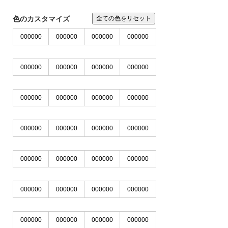
※IE、EDGEではJPG,PNGのカラー変更はできませ
ん。chormeやFirefoxをお使いください
色のカスタマイズ
全ての色をリセット