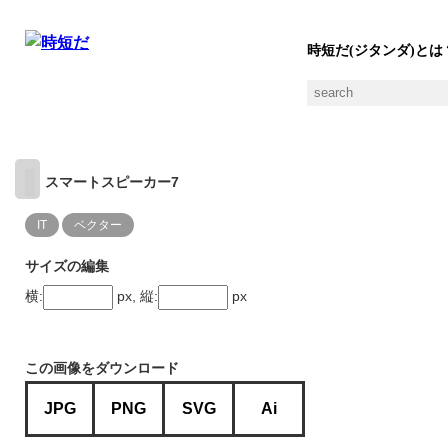
時短だ(ジタンダ)とは
スマートスピーカー7
IT
ベクター
サイズの編集
横:
px, 縦:
px
この画像をダウンロード
JPG
PNG
SVG
Ai