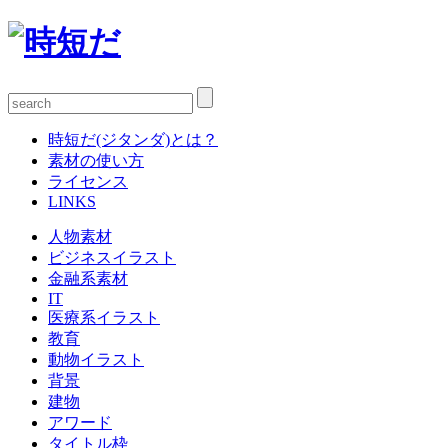
時短だ(ジタンダ)とは？
素材の使い方
ライセンス
LINKS
人物素材
ビジネスイラスト
金融系素材
IT
医療系イラスト
教育
動物イラスト
背景
建物
アワード
タイトル枠