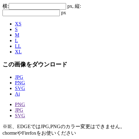
横:
px, 縦:
px
XS
S
M
L
LL
XL
この画像をダウンロード
JPG
PNG
SVG
Ai
PNG
JPG
SVG
※IE、EDGEではJPG,PNGのカラー変更はできません。
chormeやFirefoxをお使いください