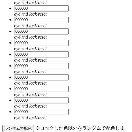
eye
rnd
lock
reset
eye
rnd
lock
reset
eye
rnd
lock
reset
eye
rnd
lock
reset
eye
rnd
lock
reset
eye
rnd
lock
reset
eye
rnd
lock
reset
eye
rnd
lock
reset
eye
rnd
lock
reset
eye
rnd
lock
reset
eye
rnd
lock
reset
※ロックした色以外をランダムで配色しま
ランダムで配色