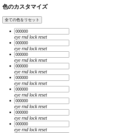
色のカスタマイズ
全ての色をリセット
eye
rnd
lock
reset
eye
rnd
lock
reset
eye
rnd
lock
reset
eye
rnd
lock
reset
eye
rnd
lock
reset
eye
rnd
lock
reset
eye
rnd
lock
reset
eye
rnd
lock
reset
eye
rnd
lock
reset