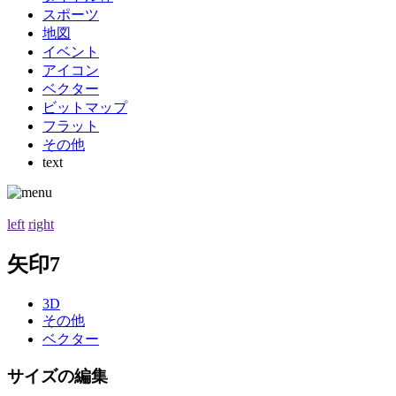
スポーツ
地図
イベント
アイコン
ベクター
ビットマップ
フラット
その他
text
left
right
矢印7
3D
その他
ベクター
サイズの編集