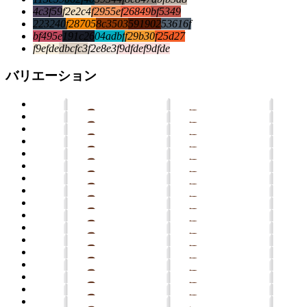
4c3f59
f2e2c4
f2955e
f26849
bf5349
223240
f28705
8c3503
591902
53616f
bf495e
191c26
04adbf
f29b30
f25d27
f9efde
dbcfc3
f2e8e3
f9dfde
f9dfde
バリエーション