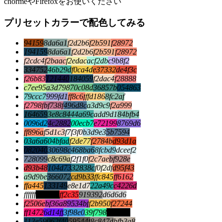
chormeやFirefoxをお使いください
プリセットカラーで配色してみる
94159
8da6a1
f2d2b6
f2b591
f28972
194159
8da6a1
f2d2b6
f2b591
f28972
f2cdc4
f2baac
f2edac
acf2db
c9b8f2
334752
46b29d
f0ca4d
e37332
de4f3c
f26b83
121440
184059
f2dac4
f28888
c7ee95
a3d798
70c08d
36857b
054863
79ccc7
999fd1
ff8c6f
ffd186
8fc2af
f2798f
bf738f
496d8c
a3d9c9
f2a999
164659
3e8c84
44a69c
add9d1
84bfb4
0096d2
4c2882
00ecb7
e72199
8769d6
ff896a
f5d1c3
f7f3f0
b3d9e3
5b7594
03a6a6
04bfad
f2de77
f2784b
d93d1a
082040
30698c
468ba6
8fcbd9
dceef2
728099
c8c69a
f2f1f0
f2c7ae
bf928e
d93b48
104d73
32838c
f0f2df
d95f43
a9d9be
366072
cd9b33
ffc845
ff6162
ffa445
133149
e8e1d7
22a49c
c4226d
ffffff
000000
ff2c35
919392
d6d6d6
f2506e
bf36a8
9534bf
f2b950
f27244
ff1472
6d14ff
3f98e0
39f798
000000
113e59
062f40
59544f
8c847d
bfb3a8