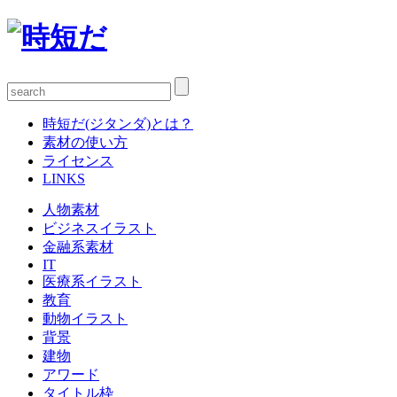
時短だ(ジタンダ)とは？
素材の使い方
ライセンス
LINKS
人物素材
ビジネスイラスト
金融系素材
IT
医療系イラスト
教育
動物イラスト
背景
建物
アワード
タイトル枠