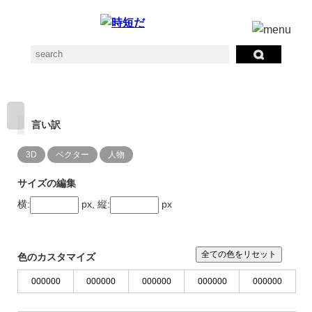
言い訳
3D
ベクター
人物
サイズの編集
横:
px, 縦:
px
全ての色をリセット
色のカスタマイズ