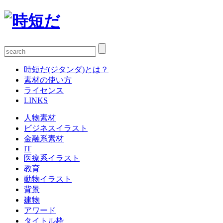
時短だ(ジタンダ)とは？
素材の使い方
ライセンス
LINKS
人物素材
ビジネスイラスト
金融系素材
IT
医療系イラスト
教育
動物イラスト
背景
建物
アワード
タイトル枠