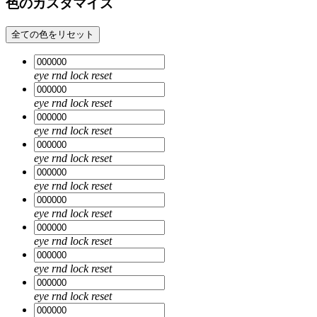
色のカスタマイズ
全ての色をリセット
eye
rnd
lock
reset
eye
rnd
lock
reset
eye
rnd
lock
reset
eye
rnd
lock
reset
eye
rnd
lock
reset
eye
rnd
lock
reset
eye
rnd
lock
reset
eye
rnd
lock
reset
eye
rnd
lock
reset