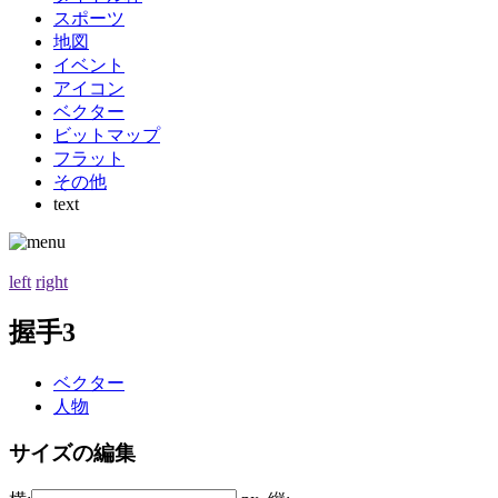
スポーツ
地図
イベント
アイコン
ベクター
ビットマップ
フラット
その他
text
left
right
握手3
ベクター
人物
サイズの編集