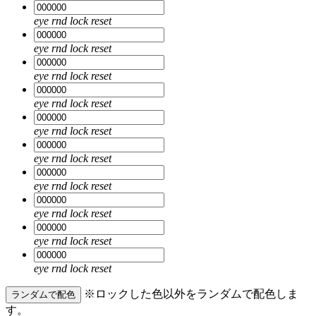
eye
rnd
lock
reset
eye
rnd
lock
reset
eye
rnd
lock
reset
eye
rnd
lock
reset
eye
rnd
lock
reset
eye
rnd
lock
reset
eye
rnd
lock
reset
eye
rnd
lock
reset
eye
rnd
lock
reset
eye
rnd
lock
reset
※ロックした色以外をランダムで配色しま
ランダムで配色
す。