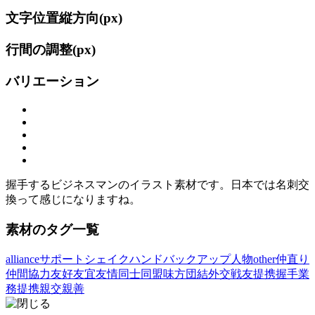
文字位置縦方向(
px)
行間の調整(
px)
バリエーション
握手するビジネスマンのイラスト素材です。日本では名刺交
換って感じになりますね。
素材のタグ一覧
alliance
サポート
シェイクハンド
バックアップ
人物other
仲直り
仲間
協力
友好
友宜
友情
同士
同盟
味方
団結
外交
戦友
提携
握手
業
務提携
親交
親善