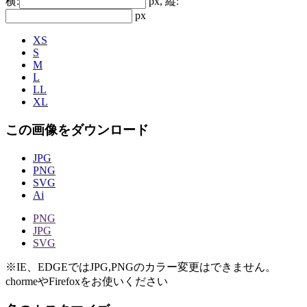
横:
px, 縦:
px
XS
S
M
L
LL
XL
この画像をダウンロード
JPG
PNG
SVG
Ai
PNG
JPG
SVG
※IE、EDGEではJPG,PNGのカラー変更はできません。
chormeやFirefoxをお使いください