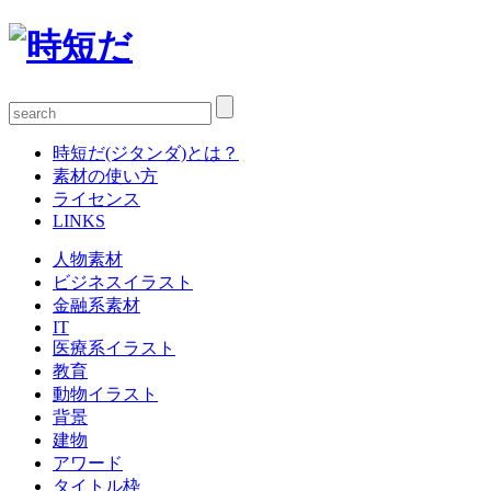
時短だ(ジタンダ)とは？
素材の使い方
ライセンス
LINKS
人物素材
ビジネスイラスト
金融系素材
IT
医療系イラスト
教育
動物イラスト
背景
建物
アワード
タイトル枠