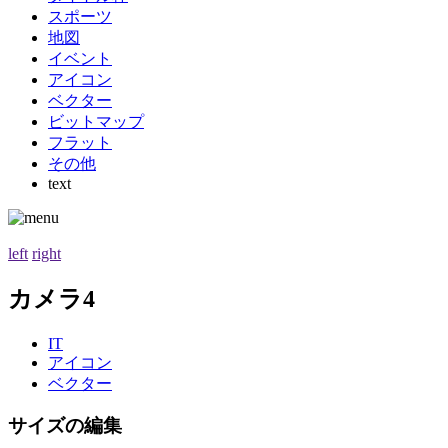
スポーツ
地図
イベント
アイコン
ベクター
ビットマップ
フラット
その他
text
left
right
カメラ4
IT
アイコン
ベクター
サイズの編集