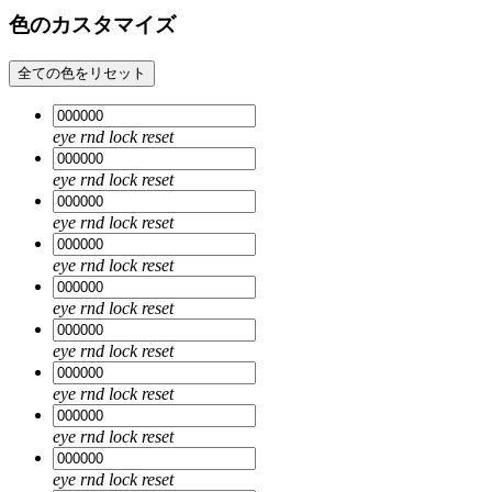
色のカスタマイズ
全ての色をリセット
eye
rnd
lock
reset
eye
rnd
lock
reset
eye
rnd
lock
reset
eye
rnd
lock
reset
eye
rnd
lock
reset
eye
rnd
lock
reset
eye
rnd
lock
reset
eye
rnd
lock
reset
eye
rnd
lock
reset