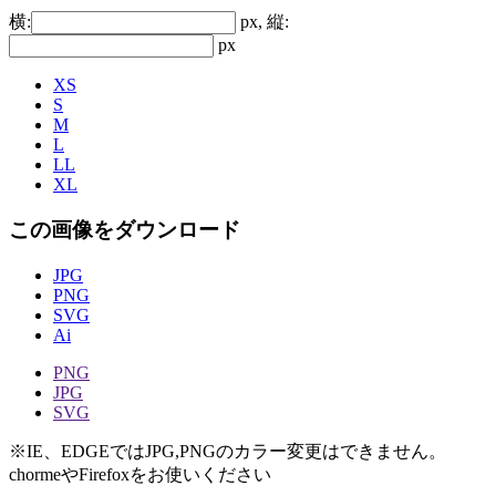
横:
px, 縦:
px
XS
S
M
L
LL
XL
この画像をダウンロード
JPG
PNG
SVG
Ai
PNG
JPG
SVG
※IE、EDGEではJPG,PNGのカラー変更はできません。
chormeやFirefoxをお使いください