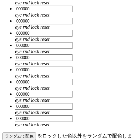
eye
rnd
lock
reset
eye
rnd
lock
reset
eye
rnd
lock
reset
eye
rnd
lock
reset
eye
rnd
lock
reset
eye
rnd
lock
reset
eye
rnd
lock
reset
eye
rnd
lock
reset
eye
rnd
lock
reset
eye
rnd
lock
reset
eye
rnd
lock
reset
※ロックした色以外をランダムで配色しま
ランダムで配色