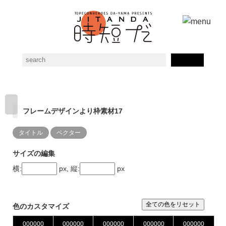
フレームデザインより枠素材17
タイトル
ベクター
サイズの編集
横:
px, 縦:
px
全ての色をリセット
色のカスタマイズ