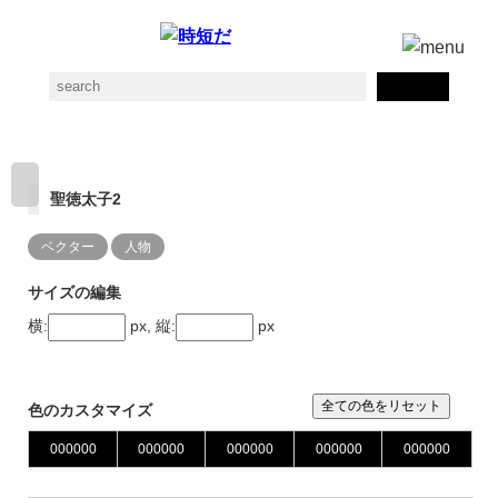
聖徳太子2
ベクター
人物
サイズの編集
横:
px, 縦:
px
全ての色をリセット
色のカスタマイズ