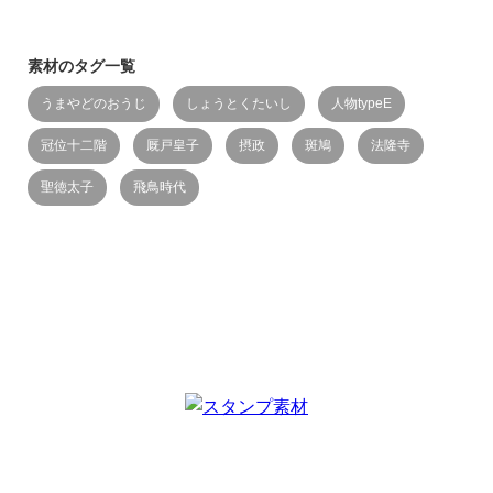
素材のタグ一覧
うまやどのおうじ
しょうとくたいし
人物typeE
冠位十二階
厩戸皇子
摂政
斑鳩
法隆寺
聖徳太子
飛鳥時代