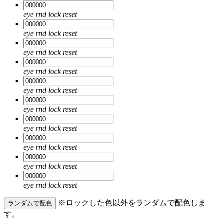
eye
rnd
lock
reset
eye
rnd
lock
reset
eye
rnd
lock
reset
eye
rnd
lock
reset
eye
rnd
lock
reset
eye
rnd
lock
reset
eye
rnd
lock
reset
eye
rnd
lock
reset
eye
rnd
lock
reset
eye
rnd
lock
reset
※ロックした色以外をランダムで配色しま
ランダムで配色
す。