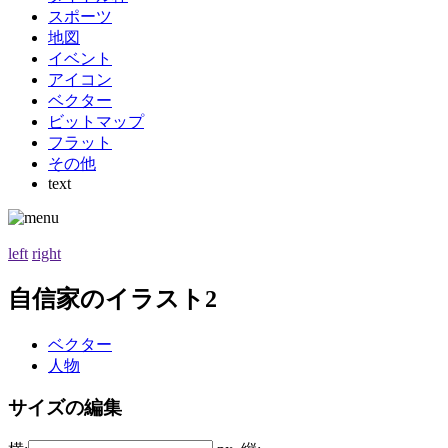
スポーツ
地図
イベント
アイコン
ベクター
ビットマップ
フラット
その他
text
left
right
自信家のイラスト2
ベクター
人物
サイズの編集