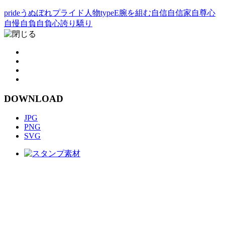
pride
うぬぼれ
プライド
人物typeE
腕を組む
自信
自信家
自尊心
自慢
自負
自負心
誇り
驕り
DOWNLOAD
JPG
PNG
SVG