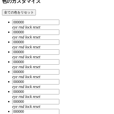
色のカスタマイズ
全ての色をリセット
eye
rnd
lock
reset
eye
rnd
lock
reset
eye
rnd
lock
reset
eye
rnd
lock
reset
eye
rnd
lock
reset
eye
rnd
lock
reset
eye
rnd
lock
reset
eye
rnd
lock
reset
eye
rnd
lock
reset