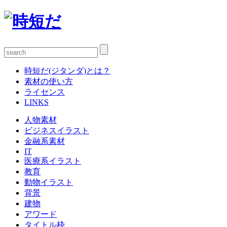
時短だ(ジタンダ)とは？
素材の使い方
ライセンス
LINKS
人物素材
ビジネスイラスト
金融系素材
IT
医療系イラスト
教育
動物イラスト
背景
建物
アワード
タイトル枠