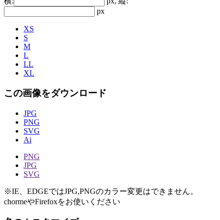
横:
px, 縦:
px
XS
S
M
L
LL
XL
この画像をダウンロード
JPG
PNG
SVG
Ai
PNG
JPG
SVG
※IE、EDGEではJPG,PNGのカラー変更はできません。
chormeやFirefoxをお使いください