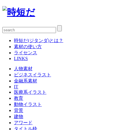
時短だ(ジタンダ)とは？
素材の使い方
ライセンス
LINKS
人物素材
ビジネスイラスト
金融系素材
IT
医療系イラスト
教育
動物イラスト
背景
建物
アワード
タイトル枠