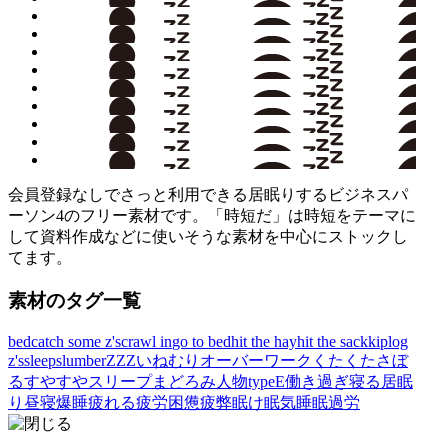
会員登録なしでさっと利用できる居眠りするビジネスパ
ーソン4のフリー素材です。「時短だ」は時短をテーマに
して資料作成などに使いそうな素材を中心にストックし
てます。
素材のタグ一覧
bed
catch some z's
crawl in
go to bed
hit the hay
hit the sack
kip
log
z's
sleep
slumber
ZZZ
いねむり
オーバーワーク
くたくた
さぼ
る
すやすや
スリープ
まどろみ
人物typeE
働き過ぎ
寝る
居眠
り
昼寝
爆睡
疲れる
疲労困憊
疲弊
眠け
眠気
睡眠
過労