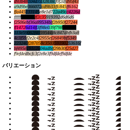
d93b48
104d73
32838c
f0f2df
d95f43
a9d9be
366072
cd9b33
ffc845
ff6162
ffa445
133149
e8e1d7
22a49c
c4226d
ffffff
000000
ff2c35
919392
d6d6d6
f2506e
bf36a8
9534bf
f2b950
f27244
ff1472
6d14ff
3f98e0
39f798
000000
113e59
062f40
59544f
8c847d
bfb3a8
4c3f59
f2e2c4
f2955e
f26849
bf5349
223240
f28705
8c3503
591902
53616f
bf495e
191c26
04adbf
f29b30
f25d27
f9efde
dbcfc3
f2e8e3
f9dfde
f9dfde
バリエーション