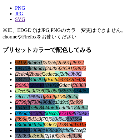
PNG
JPG
SVG
※IE、EDGEではJPG,PNGのカラー変更はできません。
chormeやFirefoxをお使いください
プリセットカラーで配色してみる
94159
8da6a1
f2d2b6
f2b591
f28972
194159
8da6a1
f2d2b6
f2b591
f28972
f2cdc4
f2baac
f2edac
acf2db
c9b8f2
334752
46b29d
f0ca4d
e37332
de4f3c
f26b83
121440
184059
f2dac4
f28888
c7ee95
a3d798
70c08d
36857b
054863
79ccc7
999fd1
ff8c6f
ffd186
8fc2af
f2798f
bf738f
496d8c
a3d9c9
f2a999
164659
3e8c84
44a69c
add9d1
84bfb4
0096d2
4c2882
00ecb7
e72199
8769d6
ff896a
f5d1c3
f7f3f0
b3d9e3
5b7594
03a6a6
04bfad
f2de77
f2784b
d93d1a
082040
30698c
468ba6
8fcbd9
dceef2
728099
c8c69a
f2f1f0
f2c7ae
bf928e