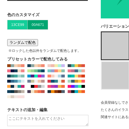
※IE、EDGEではJPG,PNGのカラー変更はできませ
ん。chormeやFirefoxをお使いください
色のカスタマイズ
バリエーション
ランダムで配色
※ロックした色以外をランダムで配色します。
プリセットカラーで配色してみる
会員登録なしでさ
テキストの追加・編集
たくさんのイラス
関連サイトにある