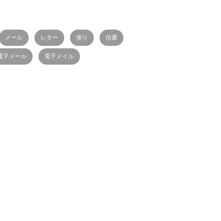
メール
レター
便り
信書
電子メール
電子メイル