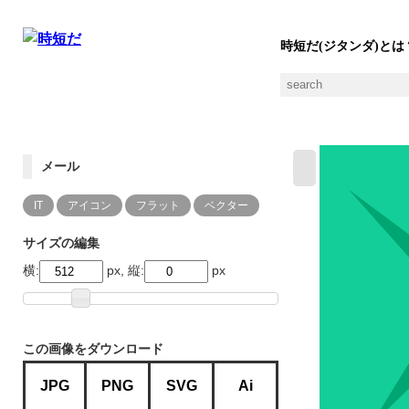
時短だ(ジタンダ)とは
メール
IT
アイコン
フラット
ベクター
サイズの編集
横:
px, 縦:
px
この画像をダウンロード
JPG
PNG
SVG
Ai