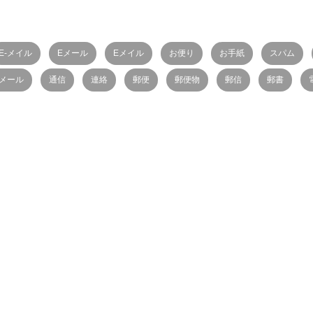
E-メイル
Eメール
Eメイル
お便り
お手紙
スパム
メール
通信
連絡
郵便
郵便物
郵信
郵書