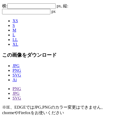
横:
px, 縦:
px
XS
S
M
L
LL
XL
この画像をダウンロード
JPG
PNG
SVG
Ai
PNG
JPG
SVG
※IE、EDGEではJPG,PNGのカラー変更はできません。
chormeやFirefoxをお使いください