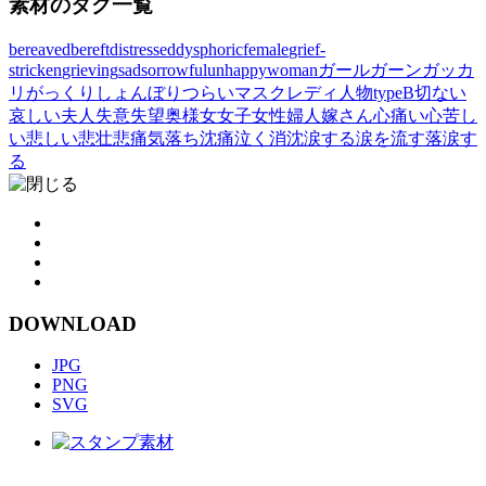
素材のタグ一覧
bereaved
bereft
distressed
dysphoric
female
grief-
stricken
grieving
sad
sorrowful
unhappy
woman
ガール
ガーン
ガッカ
リ
がっくり
しょんぼり
つらい
マスク
レディ
人物typeB
切ない
哀しい
夫人
失意
失望
奥様
女
女子
女性
婦人
嫁さん
心痛い
心苦し
い
悲しい
悲壮
悲痛
気落ち
沈痛
泣く
消沈
涙する
涙を流す
落涙す
る
DOWNLOAD
JPG
PNG
SVG