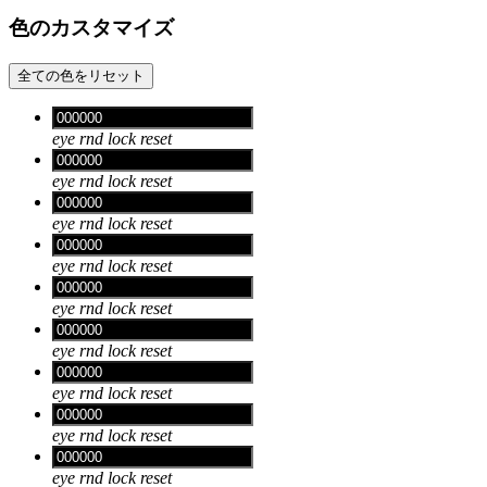
色のカスタマイズ
全ての色をリセット
eye
rnd
lock
reset
eye
rnd
lock
reset
eye
rnd
lock
reset
eye
rnd
lock
reset
eye
rnd
lock
reset
eye
rnd
lock
reset
eye
rnd
lock
reset
eye
rnd
lock
reset
eye
rnd
lock
reset