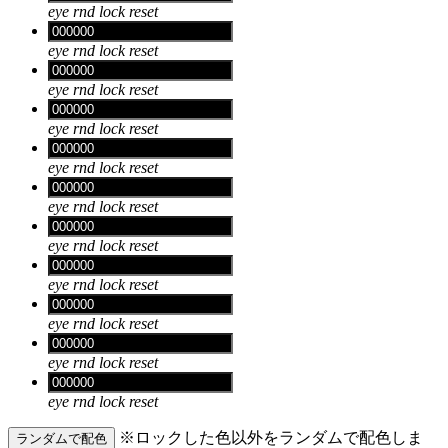
eye
rnd
lock
reset
eye
rnd
lock
reset
eye
rnd
lock
reset
eye
rnd
lock
reset
eye
rnd
lock
reset
eye
rnd
lock
reset
eye
rnd
lock
reset
eye
rnd
lock
reset
eye
rnd
lock
reset
eye
rnd
lock
reset
eye
rnd
lock
reset
※ロックした色以外をランダムで配色しま
ランダムで配色