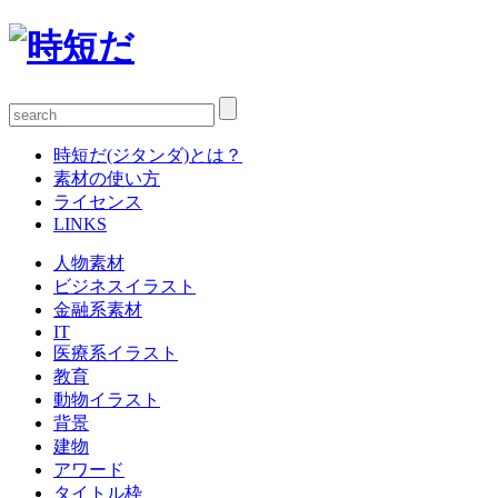
時短だ(ジタンダ)とは？
素材の使い方
ライセンス
LINKS
人物素材
ビジネスイラスト
金融系素材
IT
医療系イラスト
教育
動物イラスト
背景
建物
アワード
タイトル枠