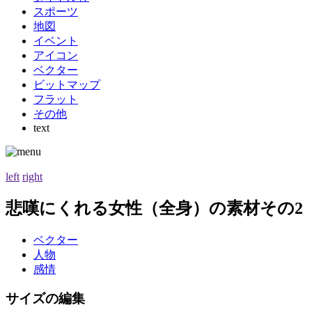
スポーツ
地図
イベント
アイコン
ベクター
ビットマップ
フラット
その他
text
left
right
悲嘆にくれる女性（全身）の素材その2
ベクター
人物
感情
サイズの編集