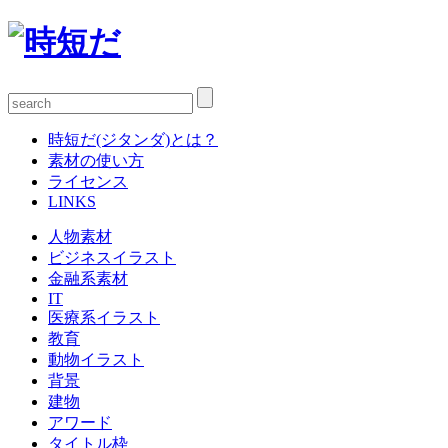
時短だ(ジタンダ)とは？
素材の使い方
ライセンス
LINKS
人物素材
ビジネスイラスト
金融系素材
IT
医療系イラスト
教育
動物イラスト
背景
建物
アワード
タイトル枠