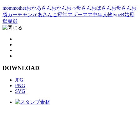
mom
mother
おかあさん
おかん
おっ母さん
おばさん
お母さん
お
袋
カーチャン
かあさん
ご母堂
マザー
ママ
中年
人物typeB
姑
母
母親
顔
DOWNLOAD
JPG
PNG
SVG