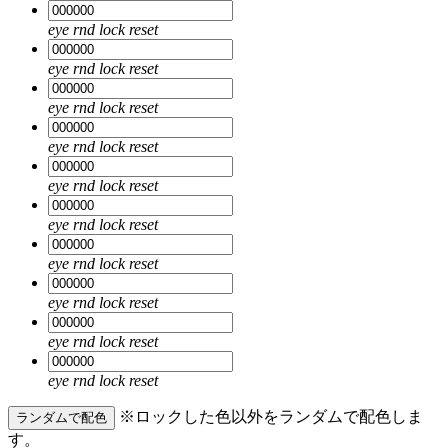
eye
rnd
lock
reset
eye
rnd
lock
reset
eye
rnd
lock
reset
eye
rnd
lock
reset
eye
rnd
lock
reset
eye
rnd
lock
reset
eye
rnd
lock
reset
eye
rnd
lock
reset
eye
rnd
lock
reset
eye
rnd
lock
reset
※ロックした色以外をランダムで配色しま
ランダムで配色
す。