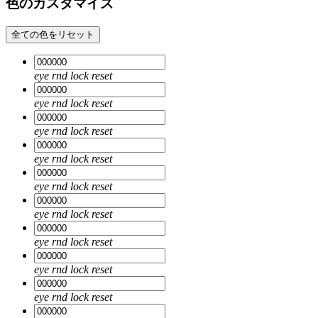
色のカスタマイズ
全ての色をリセット
eye
rnd
lock
reset
eye
rnd
lock
reset
eye
rnd
lock
reset
eye
rnd
lock
reset
eye
rnd
lock
reset
eye
rnd
lock
reset
eye
rnd
lock
reset
eye
rnd
lock
reset
eye
rnd
lock
reset