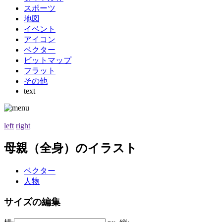
スポーツ
地図
イベント
アイコン
ベクター
ビットマップ
フラット
その他
text
left
right
母親（全身）のイラスト
ベクター
人物
サイズの編集