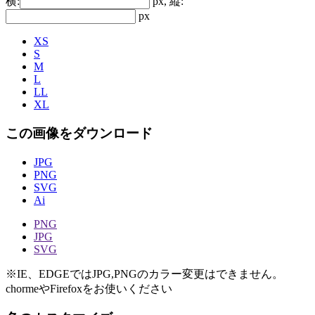
横:
px, 縦:
px
XS
S
M
L
LL
XL
この画像をダウンロード
JPG
PNG
SVG
Ai
PNG
JPG
SVG
※IE、EDGEではJPG,PNGのカラー変更はできません。
chormeやFirefoxをお使いください