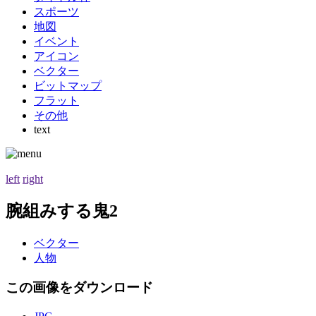
スポーツ
地図
イベント
アイコン
ベクター
ビットマップ
フラット
その他
text
left
right
腕組みする鬼2
ベクター
人物
この画像をダウンロード