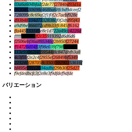
03a6a6
04bfad
f2de77
f2784b
d93d1a
082040
30698c
468ba6
8fcbd9
dceef2
728099
c8c69a
f2f1f0
f2c7ae
bf928e
d93b48
104d73
32838c
f0f2df
d95f43
a9d9be
366072
cd9b33
ffc845
ff6162
ffa445
133149
e8e1d7
22a49c
c4226d
ffffff
000000
ff2c35
919392
d6d6d6
f2506e
bf36a8
9534bf
f2b950
f27244
ff1472
6d14ff
3f98e0
39f798
000000
113e59
062f40
59544f
8c847d
bfb3a8
4c3f59
f2e2c4
f2955e
f26849
bf5349
223240
f28705
8c3503
591902
53616f
bf495e
191c26
04adbf
f29b30
f25d27
f9efde
dbcfc3
f2e8e3
f9dfde
f9dfde
バリエーション