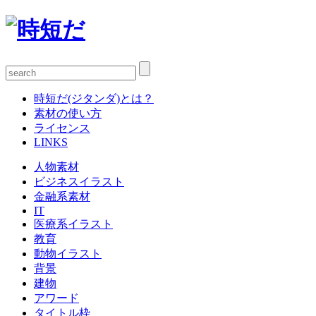
時短だ(ジタンダ)とは？
素材の使い方
ライセンス
LINKS
人物素材
ビジネスイラスト
金融系素材
IT
医療系イラスト
教育
動物イラスト
背景
建物
アワード
タイトル枠