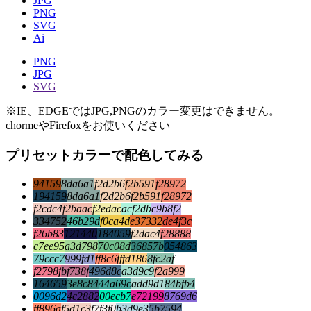
JPG
PNG
SVG
Ai
PNG
JPG
SVG
※IE、EDGEではJPG,PNGのカラー変更はできません。
chormeやFirefoxをお使いください
プリセットカラーで配色してみる
94159
8da6a1
f2d2b6
f2b591
f28972
194159
8da6a1
f2d2b6
f2b591
f28972
f2cdc4
f2baac
f2edac
acf2db
c9b8f2
334752
46b29d
f0ca4d
e37332
de4f3c
f26b83
121440
184059
f2dac4
f28888
c7ee95
a3d798
70c08d
36857b
054863
79ccc7
999fd1
ff8c6f
ffd186
8fc2af
f2798f
bf738f
496d8c
a3d9c9
f2a999
164659
3e8c84
44a69c
add9d1
84bfb4
0096d2
4c2882
00ecb7
e72199
8769d6
ff896a
f5d1c3
f7f3f0
b3d9e3
5b7594