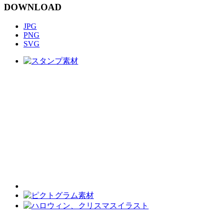
DOWNLOAD
JPG
PNG
SVG