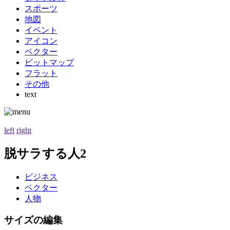
スポーツ
地図
イベント
アイコン
ベクター
ビットマップ
フラット
その他
text
left
right
脱サラする人2
ビジネス
ベクター
人物
サイズの編集