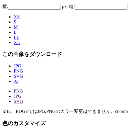
横:
px, 縦:
XS
S
M
L
LL
XL
この画像をダウンロード
JPG
PNG
SVG
Ai
PNG
JPG
SVG
※IE、EDGEではJPG,PNGのカラー変更はできません。chorme
色のカスタマイズ