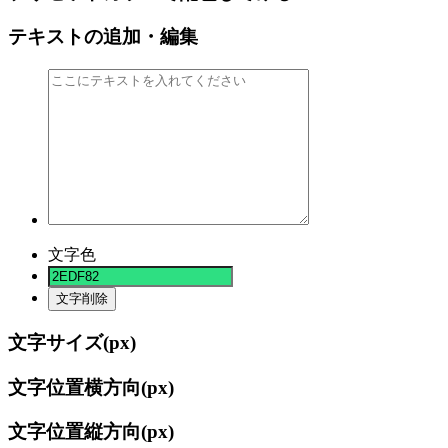
テキストの追加・編集
文字色
文字削除
文字サイズ(
px)
文字位置横方向(
px)
文字位置縦方向(
px)