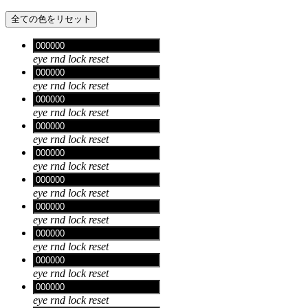
全ての色をリセット
eye
rnd
lock
reset
eye
rnd
lock
reset
eye
rnd
lock
reset
eye
rnd
lock
reset
eye
rnd
lock
reset
eye
rnd
lock
reset
eye
rnd
lock
reset
eye
rnd
lock
reset
eye
rnd
lock
reset
eye
rnd
lock
reset