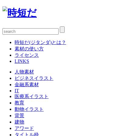
時短だ(ジタンダ)とは？
素材の使い方
ライセンス
LINKS
人物素材
ビジネスイラスト
金融系素材
IT
医療系イラスト
教育
動物イラスト
背景
建物
アワード
タイトル枠