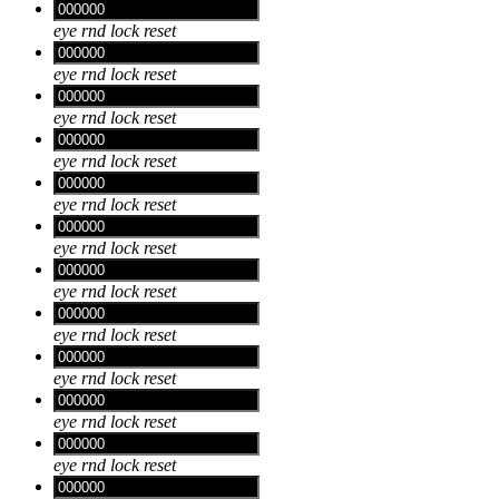
eye
rnd
lock
reset
eye
rnd
lock
reset
eye
rnd
lock
reset
eye
rnd
lock
reset
eye
rnd
lock
reset
eye
rnd
lock
reset
eye
rnd
lock
reset
eye
rnd
lock
reset
eye
rnd
lock
reset
eye
rnd
lock
reset
eye
rnd
lock
reset