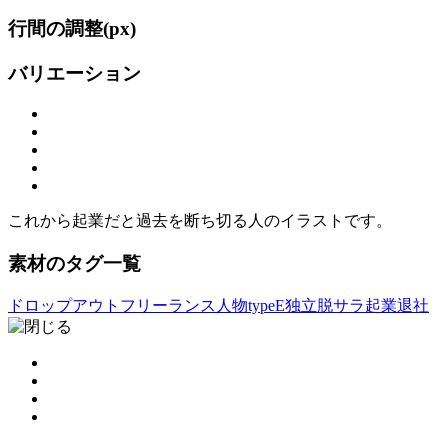
行間の調整(
px)
バリエーション
これから起業だと過去を断ち切る人のイラストです。
素材のタグ一覧
ドロップアウト
フリーランス
人物typeE
独立
脱サラ
起業
退社