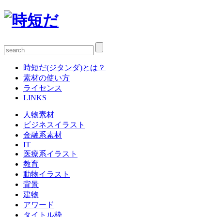
時短だ(ジタンダ)とは？
素材の使い方
ライセンス
LINKS
人物素材
ビジネスイラスト
金融系素材
IT
医療系イラスト
教育
動物イラスト
背景
建物
アワード
タイトル枠