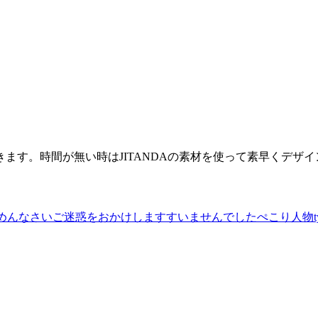
ます。時間が無い時はJITANDAの素材を使って素早くデザ
めんなさい
ご迷惑をおかけします
すいませんでした
ぺこり
人物t