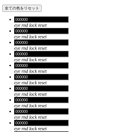
全ての色をリセット
eye
rnd
lock
reset
eye
rnd
lock
reset
eye
rnd
lock
reset
eye
rnd
lock
reset
eye
rnd
lock
reset
eye
rnd
lock
reset
eye
rnd
lock
reset
eye
rnd
lock
reset
eye
rnd
lock
reset
eye
rnd
lock
reset