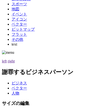
スポーツ
地図
イベント
アイコン
ベクター
ビットマップ
フラット
その他
text
left
right
謝罪するビジネスパーソン
ビジネス
ベクター
人物
サイズの編集