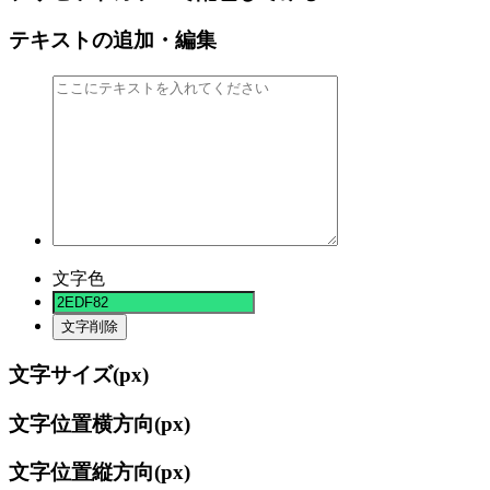
テキストの追加・編集
文字色
文字削除
文字サイズ(
px)
文字位置横方向(
px)
文字位置縦方向(
px)