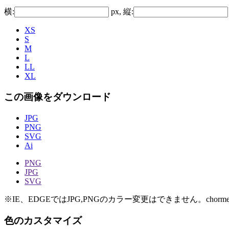
横:
px, 縦:
XS
S
M
L
LL
XL
この画像をダウンロード
JPG
PNG
SVG
Ai
PNG
JPG
SVG
※IE、EDGEではJPG,PNGのカラー変更はできません。chorme
色のカスタマイズ