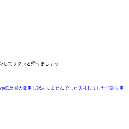
インしてサクッと帰りましょう！
ypeE
反省
大変申し訳ありませんでした
失礼しました
平謝り
申