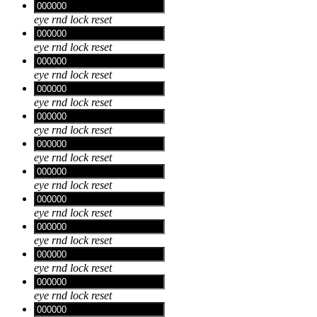
eye
rnd
lock
reset
eye
rnd
lock
reset
eye
rnd
lock
reset
eye
rnd
lock
reset
eye
rnd
lock
reset
eye
rnd
lock
reset
eye
rnd
lock
reset
eye
rnd
lock
reset
eye
rnd
lock
reset
eye
rnd
lock
reset
eye
rnd
lock
reset