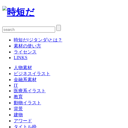
時短だ(ジタンダ)とは？
素材の使い方
ライセンス
LINKS
人物素材
ビジネスイラスト
金融系素材
IT
医療系イラスト
教育
動物イラスト
背景
建物
アワード
タイトル枠