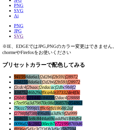
JPG
PNG
SVG
Ai
PNG
JPG
SVG
※IE、EDGEではJPG,PNGのカラー変更はできません。
chormeやFirefoxをお使いください
プリセットカラーで配色してみる
94159
8da6a1
f2d2b6
f2b591
f28972
194159
8da6a1
f2d2b6
f2b591
f28972
f2cdc4
f2baac
f2edac
acf2db
c9b8f2
334752
46b29d
f0ca4d
e37332
de4f3c
f26b83
121440
184059
f2dac4
f28888
c7ee95
a3d798
70c08d
36857b
054863
79ccc7
999fd1
ff8c6f
ffd186
8fc2af
f2798f
bf738f
496d8c
a3d9c9
f2a999
164659
3e8c84
44a69c
add9d1
84bfb4
0096d2
4c2882
00ecb7
e72199
8769d6
ff896a
f5d1c3
f7f3f0
b3d9e3
5b7594