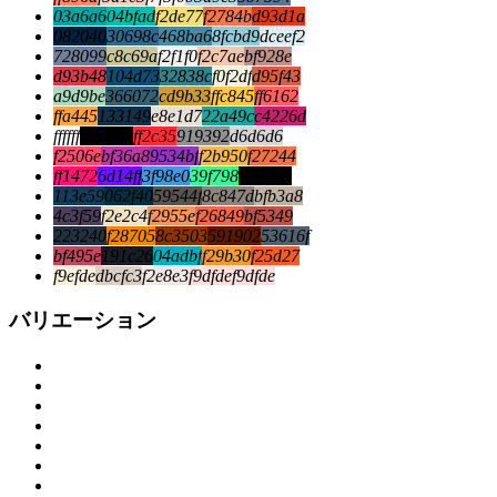
03a6a6
04bfad
f2de77
f2784b
d93d1a
082040
30698c
468ba6
8fcbd9
dceef2
728099
c8c69a
f2f1f0
f2c7ae
bf928e
d93b48
104d73
32838c
f0f2df
d95f43
a9d9be
366072
cd9b33
ffc845
ff6162
ffa445
133149
e8e1d7
22a49c
c4226d
ffffff
000000
ff2c35
919392
d6d6d6
f2506e
bf36a8
9534bf
f2b950
f27244
ff1472
6d14ff
3f98e0
39f798
000000
113e59
062f40
59544f
8c847d
bfb3a8
4c3f59
f2e2c4
f2955e
f26849
bf5349
223240
f28705
8c3503
591902
53616f
bf495e
191c26
04adbf
f29b30
f25d27
f9efde
dbcfc3
f2e8e3
f9dfde
f9dfde
バリエーション