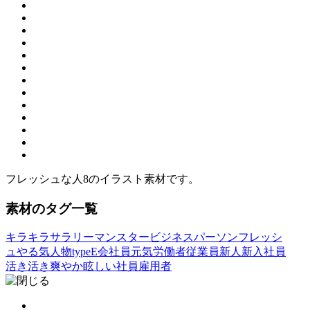
フレッシュな人8のイラスト素材です。
素材のタグ一覧
キラキラ
サラリーマン
スター
ビジネスパーソン
フレッシ
ュ
やる気
人物typeE
会社員
元気
労働者
従業員
新人
新入社員
活き活き
爽やか
眩しい
社員
雇用者