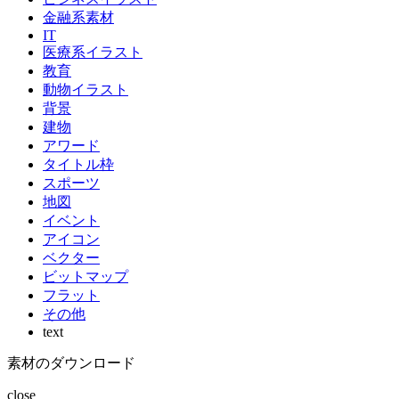
金融系素材
IT
医療系イラスト
教育
動物イラスト
背景
建物
アワード
タイトル枠
スポーツ
地図
イベント
アイコン
ベクター
ビットマップ
フラット
その他
text
素材のダウンロード
close