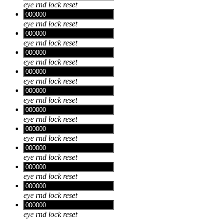
eye
rnd
lock
reset
eye
rnd
lock
reset
eye
rnd
lock
reset
eye
rnd
lock
reset
eye
rnd
lock
reset
eye
rnd
lock
reset
eye
rnd
lock
reset
eye
rnd
lock
reset
eye
rnd
lock
reset
eye
rnd
lock
reset
eye
rnd
lock
reset
eye
rnd
lock
reset