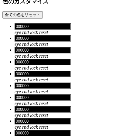
色のカスタマイズ
全ての色をリセット
eye
rnd
lock
reset
eye
rnd
lock
reset
eye
rnd
lock
reset
eye
rnd
lock
reset
eye
rnd
lock
reset
eye
rnd
lock
reset
eye
rnd
lock
reset
eye
rnd
lock
reset
eye
rnd
lock
reset