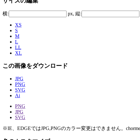
サイズの編集
横:
px, 縦:
XS
S
M
L
LL
XL
この画像をダウンロード
JPG
PNG
SVG
Ai
PNG
JPG
SVG
※IE、EDGEではJPG,PNGのカラー変更はできません。chorme