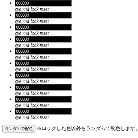
eye
rnd
lock
reset
eye
rnd
lock
reset
eye
rnd
lock
reset
eye
rnd
lock
reset
eye
rnd
lock
reset
eye
rnd
lock
reset
eye
rnd
lock
reset
eye
rnd
lock
reset
eye
rnd
lock
reset
eye
rnd
lock
reset
※ロックした色以外をランダムで配色します
ランダムで配色