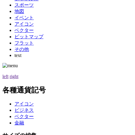
スポーツ
地図
イベント
アイコン
ベクター
ビットマップ
フラット
その他
text
left
right
各種通貨記号
アイコン
ビジネス
ベクター
金融