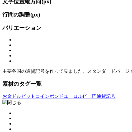
文字位置縦方向(
px)
行間の調整(
px)
バリエーション
主要各国の通貨記号を作って見ました。スタンダードバージ
素材のタグ一覧
お金
ドル
ビットコイン
ポンド
ユーロ
ルピー
円
通貨記号