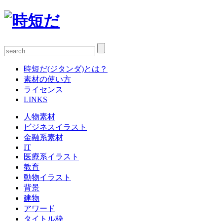
時短だ(ジタンダ)とは？
素材の使い方
ライセンス
LINKS
人物素材
ビジネスイラスト
金融系素材
IT
医療系イラスト
教育
動物イラスト
背景
建物
アワード
タイトル枠