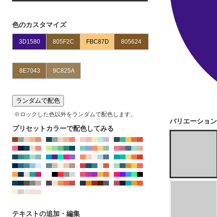
※IE、EDGEではJPG,PNGのカラー変更はできませ
ん。chormeやFirefoxをお使いください
色のカスタマイズ
ランダムで配色
※ロックした色以外をランダムで配色します。
バリエーション
プリセットカラーで配色してみる
テキストの追加・編集