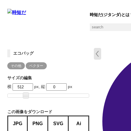
時短だ(ジタンダ)とは
エコバッグ
その他
ベクター
サイズの編集
横:
px, 縦:
px
この画像をダウンロード
JPG
PNG
SVG
Ai