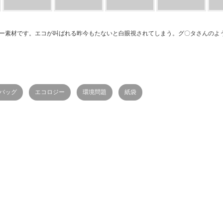
ー素材です。エコが叫ばれる昨今もたないと白眼視されてしまう。グ〇タさんのよ
バッグ
エコロジー
環境問題
紙袋