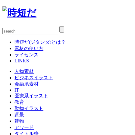
時短だ(ジタンダ)とは？
素材の使い方
ライセンス
LINKS
人物素材
ビジネスイラスト
金融系素材
IT
医療系イラスト
教育
動物イラスト
背景
建物
アワード
タイトル枠