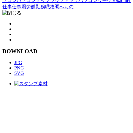
ソコン
パソコン
マック
ラップトップパソコン
ワーク
人物other
仕事
仕事場
労働
勤務
職務
調べもの
DOWNLOAD
JPG
PNG
SVG