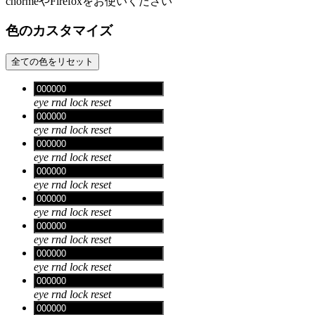
chormeやFirefoxをお使いください
色のカスタマイズ
全ての色をリセット
eye
rnd
lock
reset
eye
rnd
lock
reset
eye
rnd
lock
reset
eye
rnd
lock
reset
eye
rnd
lock
reset
eye
rnd
lock
reset
eye
rnd
lock
reset
eye
rnd
lock
reset