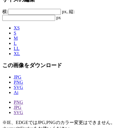
横:
px, 縦:
px
XS
S
M
L
LL
XL
この画像をダウンロード
JPG
PNG
SVG
Ai
PNG
JPG
SVG
※IE、EDGEではJPG,PNGのカラー変更はできません。