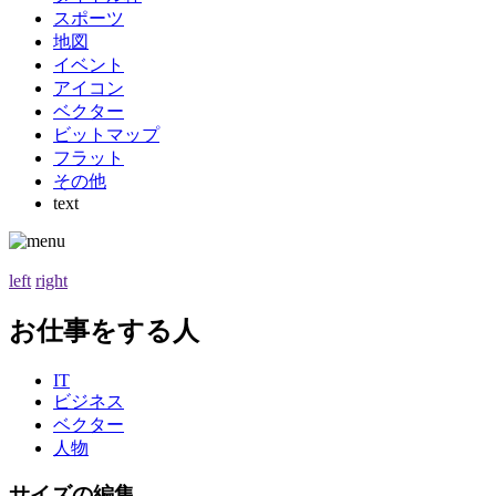
スポーツ
地図
イベント
アイコン
ベクター
ビットマップ
フラット
その他
text
left
right
お仕事をする人
IT
ビジネス
ベクター
人物
サイズの編集