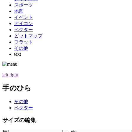
スポーツ
地図
イベント
アイコン
ベクター
ビットマップ
フラット
その他
text
left
right
手のひら
その他
ベクター
サイズの編集