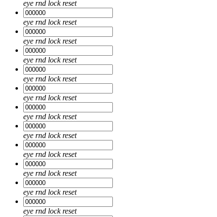
eye
rnd
lock
reset
eye
rnd
lock
reset
eye
rnd
lock
reset
eye
rnd
lock
reset
eye
rnd
lock
reset
eye
rnd
lock
reset
eye
rnd
lock
reset
eye
rnd
lock
reset
eye
rnd
lock
reset
eye
rnd
lock
reset
eye
rnd
lock
reset
eye
rnd
lock
reset