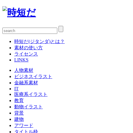
時短だ(ジタンダ)とは？
素材の使い方
ライセンス
LINKS
人物素材
ビジネスイラスト
金融系素材
IT
医療系イラスト
教育
動物イラスト
背景
建物
アワード
タイトル枠