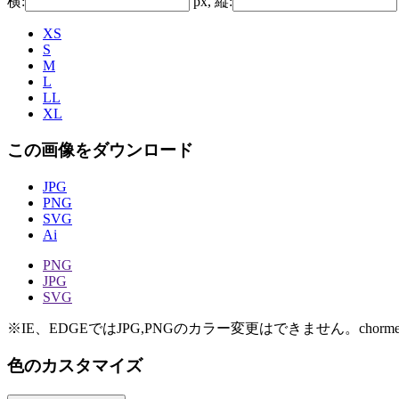
横:
px, 縦:
XS
S
M
L
LL
XL
この画像をダウンロード
JPG
PNG
SVG
Ai
PNG
JPG
SVG
※IE、EDGEではJPG,PNGのカラー変更はできません。chorme
色のカスタマイズ