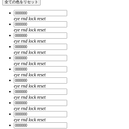
全ての色をリセット
eye
rnd
lock
reset
eye
rnd
lock
reset
eye
rnd
lock
reset
eye
rnd
lock
reset
eye
rnd
lock
reset
eye
rnd
lock
reset
eye
rnd
lock
reset
eye
rnd
lock
reset
eye
rnd
lock
reset
eye
rnd
lock
reset