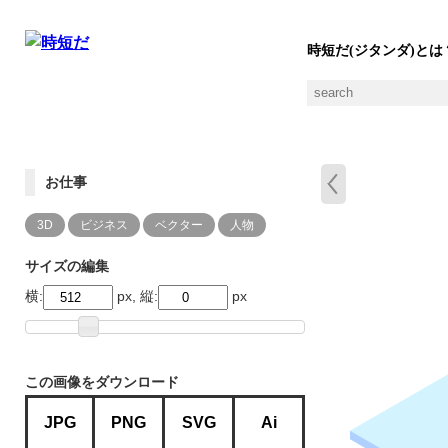
時短だ(ジタンダ)とは
お仕事
3D
ビジネス
ベクター
人物
サイズの編集
横:
px, 縦:
px
この画像をダウンロード
JPG
PNG
SVG
Ai