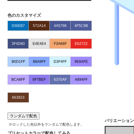
※IE、EDGEではJPG,PNGのカラー変更はできませ
ん。chormeやFirefoxをお使いください
色のカスタマイズ
ランダムで配色
バリエーション
※ロックした色以外をランダムで配色します。
プリセットカラーで配色してみる