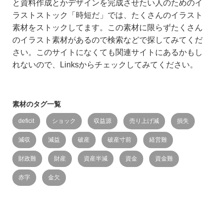
と資料作成とかデザインを完成させたい人のためのイ
ラストストック「時短だ」では、たくさんのイラスト
素材をストックしてます。この素材に限らずたくさん
のイラスト素材があるので検索などで探してみてくだ
さい。このサイトになくても関連サイトにあるかもし
れないので、Linksからチェックしてみてください。
素材のタグ一覧
deficit
ショック
収益源
売り上げ減
損失
減収
減益
破産
破産寸前
経営難
財政難
財産
資産半減
資金
資金難
赤字
金欠