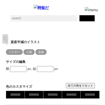
資産半減のイラスト
ベクター
人物
金融
サイズの編集
横:
px, 縦:
px
全ての色をリセット
色のカスタマイズ