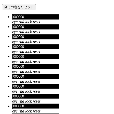
全ての色をリセット
eye
rnd
lock
reset
eye
rnd
lock
reset
eye
rnd
lock
reset
eye
rnd
lock
reset
eye
rnd
lock
reset
eye
rnd
lock
reset
eye
rnd
lock
reset
eye
rnd
lock
reset
eye
rnd
lock
reset
eye
rnd
lock
reset