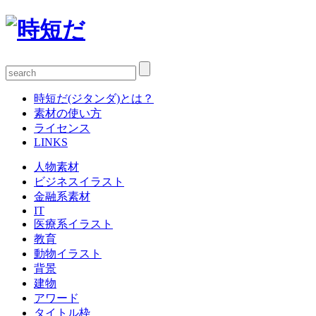
時短だ(ジタンダ)とは？
素材の使い方
ライセンス
LINKS
人物素材
ビジネスイラスト
金融系素材
IT
医療系イラスト
教育
動物イラスト
背景
建物
アワード
タイトル枠