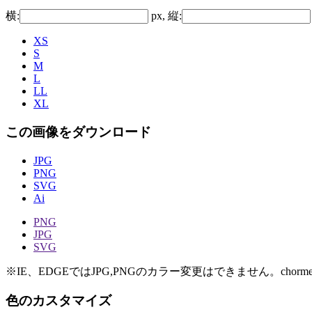
横:
px, 縦:
XS
S
M
L
LL
XL
この画像をダウンロード
JPG
PNG
SVG
Ai
PNG
JPG
SVG
※IE、EDGEではJPG,PNGのカラー変更はできません。chorme
色のカスタマイズ