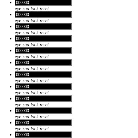
eye
rnd
lock
reset
eye
rnd
lock
reset
eye
rnd
lock
reset
eye
rnd
lock
reset
eye
rnd
lock
reset
eye
rnd
lock
reset
eye
rnd
lock
reset
eye
rnd
lock
reset
eye
rnd
lock
reset
eye
rnd
lock
reset
eye
rnd
lock
reset