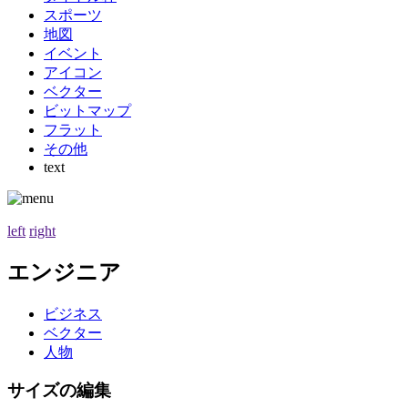
スポーツ
地図
イベント
アイコン
ベクター
ビットマップ
フラット
その他
text
left
right
エンジニア
ビジネス
ベクター
人物
サイズの編集