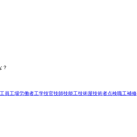
な？
工員
工場労働者
工学
技官
技師
技能工
技術屋
技術者
点検
職工
補修