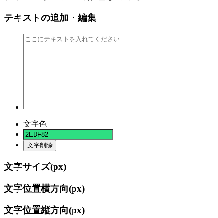
テキストの追加・編集
文字色
文字削除
文字サイズ(
px)
文字位置横方向(
px)
文字位置縦方向(
px)