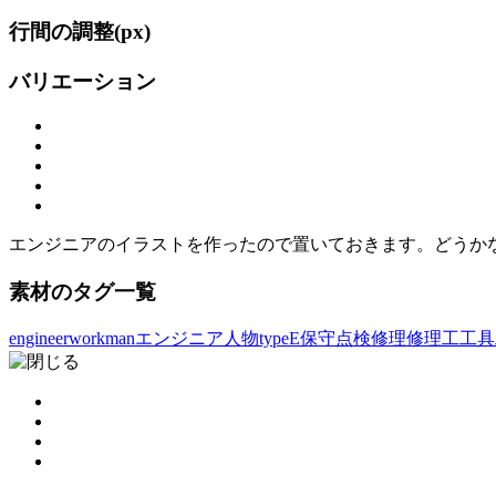
行間の調整(
px)
バリエーション
エンジニアのイラストを作ったので置いておきます。どうか
素材のタグ一覧
engineer
workman
エンジニア
人物typeE
保守点検
修理
修理工
工具