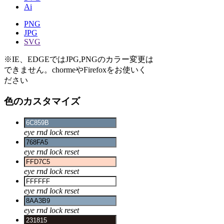
Ai
PNG
JPG
SVG
※IE、EDGEではJPG,PNGのカラー変更は
できません。chormeやFirefoxをお使いく
ださい
色のカスタマイズ
eye
rnd
lock
reset
eye
rnd
lock
reset
eye
rnd
lock
reset
eye
rnd
lock
reset
eye
rnd
lock
reset