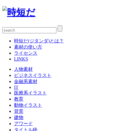
時短だ(ジタンダ)とは？
素材の使い方
ライセンス
LINKS
人物素材
ビジネスイラスト
金融系素材
IT
医療系イラスト
教育
動物イラスト
背景
建物
アワード
タイトル枠