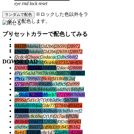
eye
rnd
lock
reset
※ロックした色以外をラ
ランダムで配色
ンダムで配色します。
プリセットカラーで配色してみる
94159
8da6a1
f2d2b6
f2b591
f28972
194159
8da6a1
f2d2b6
f2b591
f28972
f2cdc4
f2baac
f2edac
acf2db
c9b8f2
DOWNLOAD
334752
46b29d
f0ca4d
e37332
de4f3c
f26b83
121440
184059
f2dac4
f28888
JPG
c7ee95
a3d798
70c08d
36857b
054863
PNG
79ccc7
999fd1
ff8c6f
ffd186
8fc2af
SVG
f2798f
bf738f
496d8c
a3d9c9
f2a999
164659
3e8c84
44a69c
add9d1
84bfb4
0096d2
4c2882
00ecb7
e72199
8769d6
ff896a
f5d1c3
f7f3f0
b3d9e3
5b7594
03a6a6
04bfad
f2de77
f2784b
d93d1a
082040
30698c
468ba6
8fcbd9
dceef2
728099
c8c69a
f2f1f0
f2c7ae
bf928e
d93b48
104d73
32838c
f0f2df
d95f43
a9d9be
366072
cd9b33
ffc845
ff6162
ffa445
133149
e8e1d7
22a49c
c4226d