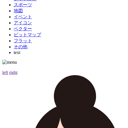
スポーツ
地図
イベント
アイコン
ベクター
ビットマップ
フラット
その他
text
left
right