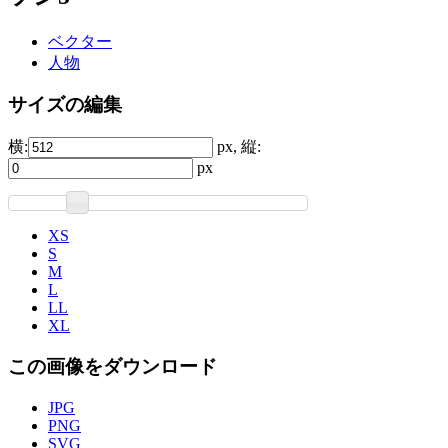
ベクター
人物
サイズの編集
横:
px, 縦:
px
XS
S
M
L
LL
XL
この画像をダウンロード
JPG
PNG
SVG