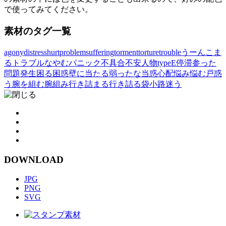
で使ってみてください。
素材のタグ一覧
agony
distress
hurt
problem
suffering
torment
torture
trouble
うーん
こま
る
トラブル
なやむ
パニック
不具合
不安
人物typeE
停滞
参った
問題発生
困る
困惑
壁に当たる
弱ったな
当惑
心配
悩み
悩む
戸惑
う
腕を組む
腕組み
行き詰まる
行き詰る
袋小路
迷う
DOWNLOAD
JPG
PNG
SVG