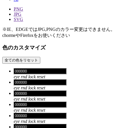
PNG
JPG
SVG
※IE、EDGEではJPG,PNGのカラー変更はできません。
chormeやFirefoxをお使いください
色のカスタマイズ
全ての色をリセット
eye
rnd
lock
reset
eye
rnd
lock
reset
eye
rnd
lock
reset
eye
rnd
lock
reset
eye
rnd
lock
reset