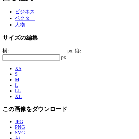
ビジネス
ベクター
人物
サイズの編集
横:
px, 縦:
px
XS
S
M
L
LL
XL
この画像をダウンロード
JPG
PNG
SVG
Ai