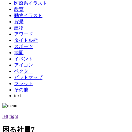
医療系イラスト
教育
動物イラスト
背景
建物
アワード
タイトル枠
スポーツ
地図
イベント
アイコン
ベクター
ビットマップ
フラット
その他
text
left
right
困る社員7