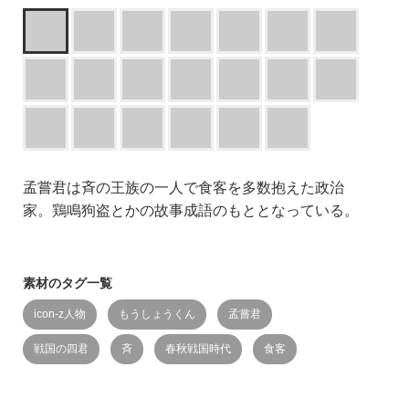
孟嘗君は斉の王族の一人で食客を多数抱えた政治
家。鶏鳴狗盗とかの故事成語のもととなっている。
素材のタグ一覧
icon-z人物
もうしょうくん
孟嘗君
戦国の四君
斉
春秋戦国時代
食客