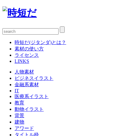
時短だ(ジタンダ)とは？
素材の使い方
ライセンス
LINKS
人物素材
ビジネスイラスト
金融系素材
IT
医療系イラスト
教育
動物イラスト
背景
建物
アワード
タイトル枠