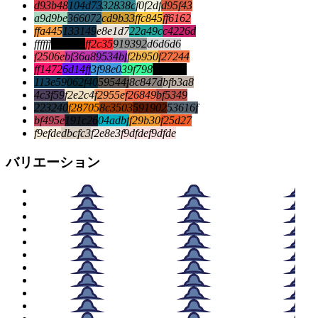
d93b48
104d73
32838c
f0f2df
d95f43
a9d9be
366072
cd9b33
ffc845
ff6162
ffa445
133149
e8e1d7
22a49c
c4226d
ffffff
000000
ff2c35
919392
d6d6d6
f2506e
bf36a8
9534bf
f2b950
f27244
ff1472
6d14ff
3f98e0
39f798
000000
113e59
062f40
59544f
8c847d
bfb3a8
4c3f59
f2e2c4
f2955e
f26849
bf5349
223240
f28705
8c3503
591902
53616f
bf495e
191c26
04adbf
f29b30
f25d27
f9efde
dbcfc3
f2e8e3
f9dfde
f9dfde
バリエーション