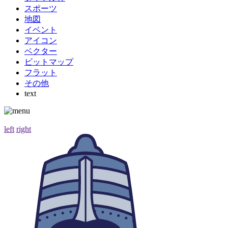
スポーツ
地図
イベント
アイコン
ベクター
ビットマップ
フラット
その他
text
left
right