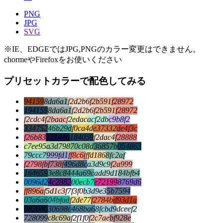
PNG
JPG
SVG
※IE、EDGEではJPG,PNGのカラー変更はできません。
chormeやFirefoxをお使いください
プリセットカラーで配色してみる
94159
8da6a1
f2d2b6
f2b591
f28972
194159
8da6a1
f2d2b6
f2b591
f28972
f2cdc4
f2baac
f2edac
acf2db
c9b8f2
334752
46b29d
f0ca4d
e37332
de4f3c
f26b83
121440
184059
f2dac4
f28888
c7ee95
a3d798
70c08d
36857b
054863
79ccc7
999fd1
ff8c6f
ffd186
8fc2af
f2798f
bf738f
496d8c
a3d9c9
f2a999
164659
3e8c84
44a69c
add9d1
84bfb4
0096d2
4c2882
00ecb7
e72199
8769d6
ff896a
f5d1c3
f7f3f0
b3d9e3
5b7594
03a6a6
04bfad
f2de77
f2784b
d93d1a
082040
30698c
468ba6
8fcbd9
dceef2
728099
c8c69a
f2f1f0
f2c7ae
bf928e