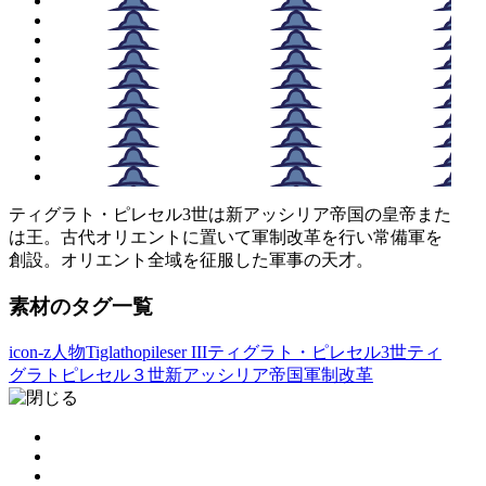
ティグラト・ピレセル3世は新アッシリア帝国の皇帝また
は王。古代オリエントに置いて軍制改革を行い常備軍を
創設。オリエント全域を征服した軍事の天才。
素材のタグ一覧
icon-z人物
Tiglathopileser III
ティグラト・ピレセル3世
ティ
グラトピレセル３世
新アッシリア帝国
軍制改革