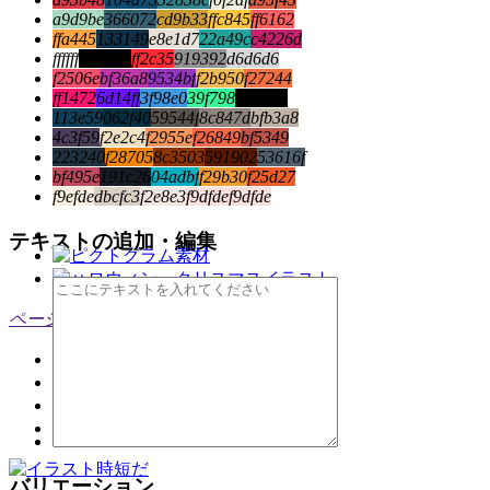
a9d9be
366072
cd9b33
ffc845
ff6162
ffa445
133149
e8e1d7
22a49c
c4226d
ffffff
000000
ff2c35
919392
d6d6d6
f2506e
bf36a8
9534bf
f2b950
f27244
ff1472
6d14ff
3f98e0
39f798
000000
113e59
062f40
59544f
8c847d
bfb3a8
4c3f59
f2e2c4
f2955e
f26849
bf5349
223240
f28705
8c3503
591902
53616f
bf495e
191c26
04adbf
f29b30
f25d27
f9efde
dbcfc3
f2e8e3
f9dfde
f9dfde
テキストの追加・編集
ページトップ
ジタンダとは？
素材の使い方
ライセンス
素材リンク
バリエーション