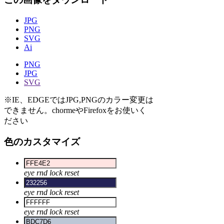
JPG
PNG
SVG
Ai
PNG
JPG
SVG
※IE、EDGEではJPG,PNGのカラー変更は
できません。chormeやFirefoxをお使いく
ださい
色のカスタマイズ
eye
rnd
lock
reset
eye
rnd
lock
reset
eye
rnd
lock
reset