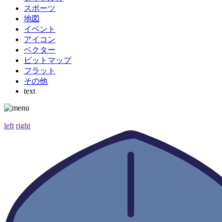
スポーツ
地図
イベント
アイコン
ベクター
ビットマップ
フラット
その他
text
left
right