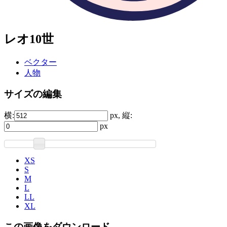
レオ10世
ベクター
人物
サイズの編集
横:
px, 縦:
px
XS
S
M
L
LL
XL
この画像をダウンロード