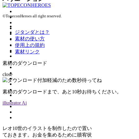
©TopeconHeroes all right reserved.
ジタンダとは？
素材の使い方
使用上の規約
素材リンク
素材のダウンロード
close
素材のダウンロードまで、あと
10
秒お待ちください。
illustrator Ai
レオ10世のイラストを制作したので置い
ておきます。お金を集めるために贖宥状