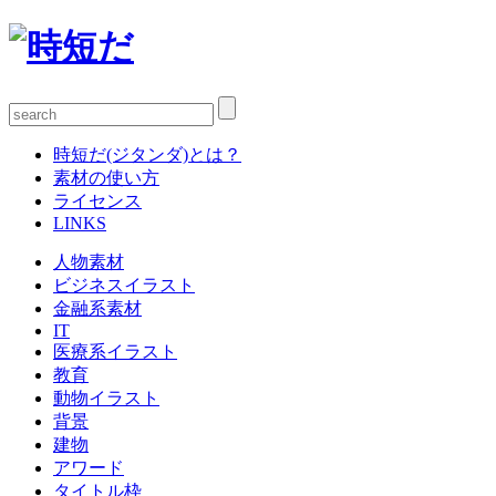
時短だ(ジタンダ)とは？
素材の使い方
ライセンス
LINKS
人物素材
ビジネスイラスト
金融系素材
IT
医療系イラスト
教育
動物イラスト
背景
建物
アワード
タイトル枠