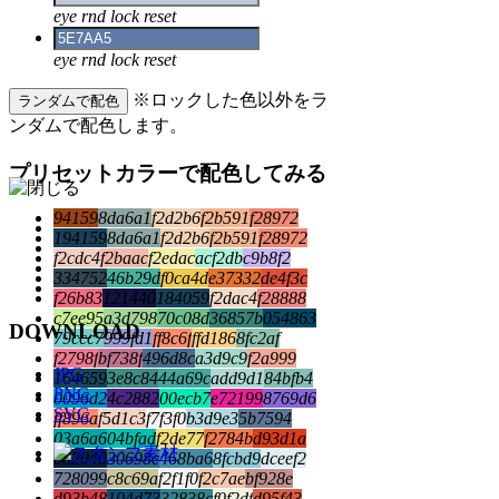
eye
rnd
lock
reset
eye
rnd
lock
reset
※ロックした色以外をラ
ランダムで配色
ンダムで配色します。
プリセットカラーで配色してみる
94159
8da6a1
f2d2b6
f2b591
f28972
194159
8da6a1
f2d2b6
f2b591
f28972
f2cdc4
f2baac
f2edac
acf2db
c9b8f2
334752
46b29d
f0ca4d
e37332
de4f3c
f26b83
121440
184059
f2dac4
f28888
c7ee95
a3d798
70c08d
36857b
054863
DOWNLOAD
79ccc7
999fd1
ff8c6f
ffd186
8fc2af
f2798f
bf738f
496d8c
a3d9c9
f2a999
JPG
164659
3e8c84
44a69c
add9d1
84bfb4
PNG
0096d2
4c2882
00ecb7
e72199
8769d6
SVG
ff896a
f5d1c3
f7f3f0
b3d9e3
5b7594
03a6a6
04bfad
f2de77
f2784b
d93d1a
082040
30698c
468ba6
8fcbd9
dceef2
728099
c8c69a
f2f1f0
f2c7ae
bf928e
d93b48
104d73
32838c
f0f2df
d95f43