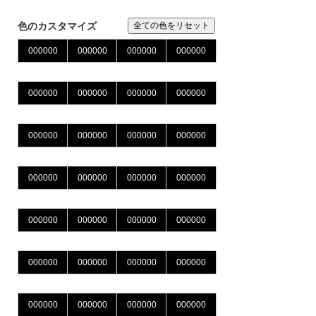
※IE、EDGEではJPG,PNGのカラー変更はできませ
ん。chormeやFirefoxをお使いください
色のカスタマイズ
全ての色をリセット