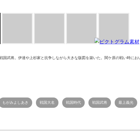
戦国武将。伊達や上杉家と抗争しながら大きな版図を築いた。関ケ原の戦い時にお
もがみよしあき
戦国大名
戦国時代
戦国武将
最上義光