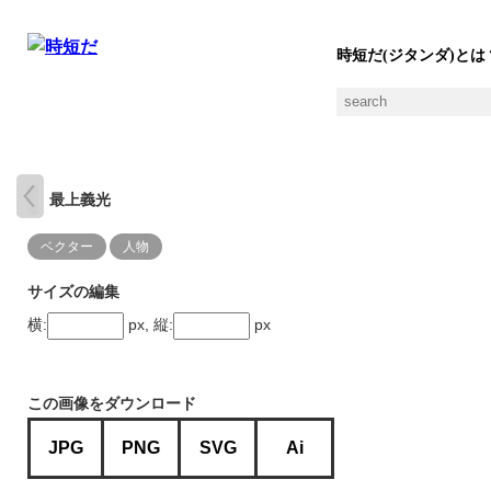
時短だ(ジタンダ)とは
最上義光
ベクター
人物
サイズの編集
横:
px, 縦:
px
この画像をダウンロード
JPG
PNG
SVG
Ai