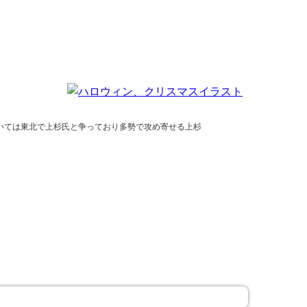
いては東北で上杉氏と争っており多勢で攻め寄せる上杉