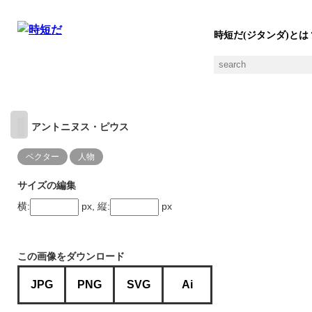
時短だ(ジタンダ)とは
アントニヌス・ピウス
ベクター
人物
サイズの編集
横:
px, 縦:
px
この画像をダウンロード
JPG
PNG
SVG
Ai