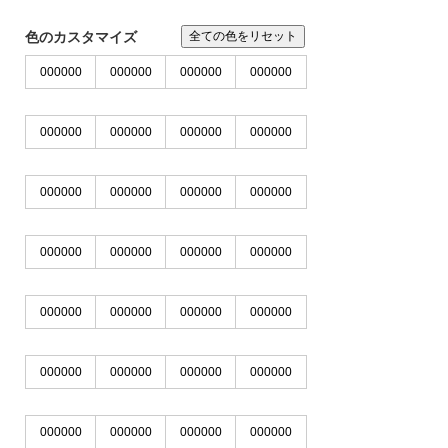
※IE、EDGEではJPG,PNGのカラー変更はできませ
ん。chormeやFirefoxをお使いください
色のカスタマイズ
全ての色をリセット