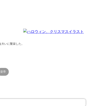
は大いに繁栄した。
皇帝