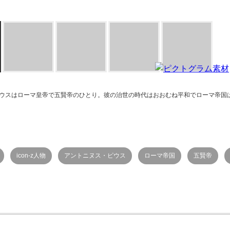
ウスはローマ皇帝で五賢帝のひとり。彼の治世の時代はおおむね平和でローマ帝国
icon-z人物
アントニヌス・ピウス
ローマ帝国
五賢帝