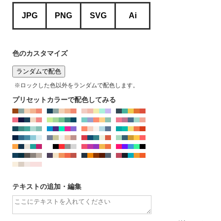
JPG
PNG
SVG
Ai
※IE、EDGEではJPG,PNGのカラー変更はできませ
ん。chormeやFirefoxをお使いください
色のカスタマイズ
ランダムで配色
※ロックした色以外をランダムで配色します。
プリセットカラーで配色してみる
テキストの追加・編集