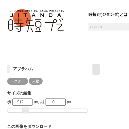
時短だ(ジタンダ)とは
アブラハム
ベクター
人物
サイズの編集
横:
px, 縦:
px
この画像をダウンロード