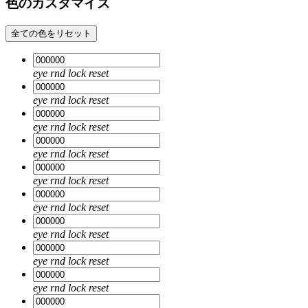
色のカスタマイズ
全ての色をリセット
eye
rnd
lock
reset
eye
rnd
lock
reset
eye
rnd
lock
reset
eye
rnd
lock
reset
eye
rnd
lock
reset
eye
rnd
lock
reset
eye
rnd
lock
reset
eye
rnd
lock
reset
eye
rnd
lock
reset