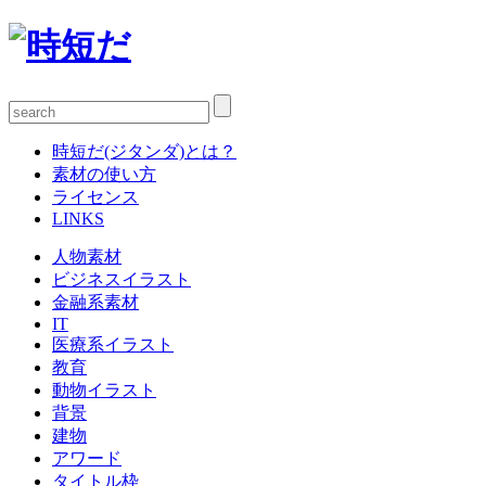
時短だ(ジタンダ)とは？
素材の使い方
ライセンス
LINKS
人物素材
ビジネスイラスト
金融系素材
IT
医療系イラスト
教育
動物イラスト
背景
建物
アワード
タイトル枠