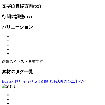
文字位置縦方向(
px)
行間の調整(
px)
バリエーション
劉隆のイラスト素材です。
素材のタグ一覧
icon-z人物
りゅうりゅう
劉隆
後漢
武将
雲台二十八将