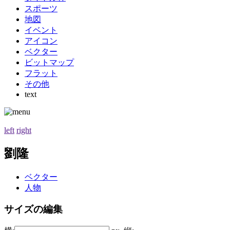
スポーツ
地図
イベント
アイコン
ベクター
ビットマップ
フラット
その他
text
left
right
劉隆
ベクター
人物
サイズの編集