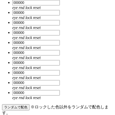
eye
rnd
lock
reset
eye
rnd
lock
reset
eye
rnd
lock
reset
eye
rnd
lock
reset
eye
rnd
lock
reset
eye
rnd
lock
reset
eye
rnd
lock
reset
eye
rnd
lock
reset
eye
rnd
lock
reset
eye
rnd
lock
reset
※ロックした色以外をランダムで配色しま
ランダムで配色
す。