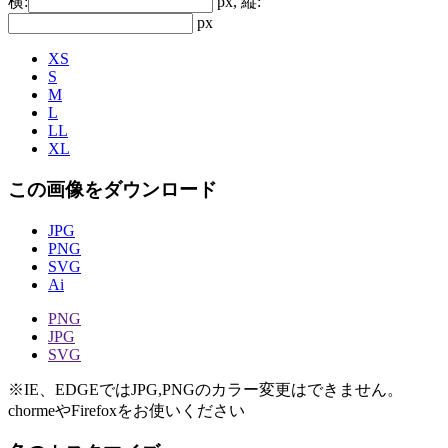
横:
px, 縦:
px
XS
S
M
L
LL
XL
この画像をダウンロード
JPG
PNG
SVG
Ai
PNG
JPG
SVG
※IE、EDGEではJPG,PNGのカラー変更はできません。
chormeやFirefoxをお使いください