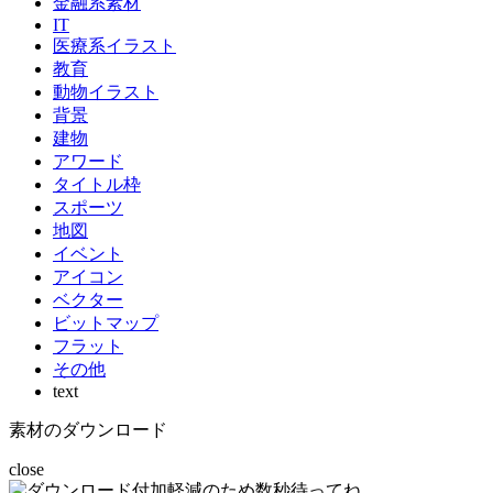
金融系素材
IT
医療系イラスト
教育
動物イラスト
背景
建物
アワード
タイトル枠
スポーツ
地図
イベント
アイコン
ベクター
ビットマップ
フラット
その他
text
素材のダウンロード
close