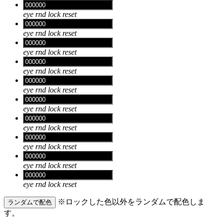
eye
rnd
lock
reset
eye
rnd
lock
reset
eye
rnd
lock
reset
eye
rnd
lock
reset
eye
rnd
lock
reset
eye
rnd
lock
reset
eye
rnd
lock
reset
eye
rnd
lock
reset
eye
rnd
lock
reset
eye
rnd
lock
reset
※ロックした色以外をランダムで配色しま
ランダムで配色
す。