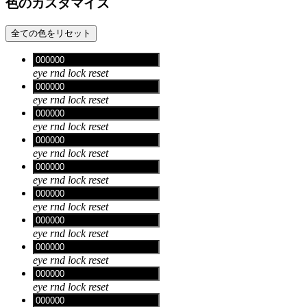
色のカスタマイズ
全ての色をリセット
eye
rnd
lock
reset
eye
rnd
lock
reset
eye
rnd
lock
reset
eye
rnd
lock
reset
eye
rnd
lock
reset
eye
rnd
lock
reset
eye
rnd
lock
reset
eye
rnd
lock
reset
eye
rnd
lock
reset