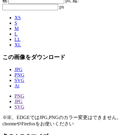
横:
px, 縦:
px
XS
S
M
L
LL
XL
この画像をダウンロード
JPG
PNG
SVG
Ai
PNG
JPG
SVG
※IE、EDGEではJPG,PNGのカラー変更はできません。
chormeやFirefoxをお使いください