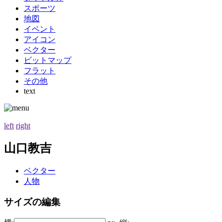
スポーツ
地図
イベント
アイコン
ベクター
ビットマップ
フラット
その他
text
left
right
山口教吉
ベクター
人物
サイズの編集