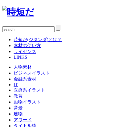
時短だ(ジタンダ)とは？
素材の使い方
ライセンス
LINKS
人物素材
ビジネスイラスト
金融系素材
IT
医療系イラスト
教育
動物イラスト
背景
建物
アワード
タイトル枠