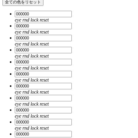
全ての色をリセット
eye
rnd
lock
reset
eye
rnd
lock
reset
eye
rnd
lock
reset
eye
rnd
lock
reset
eye
rnd
lock
reset
eye
rnd
lock
reset
eye
rnd
lock
reset
eye
rnd
lock
reset
eye
rnd
lock
reset
eye
rnd
lock
reset