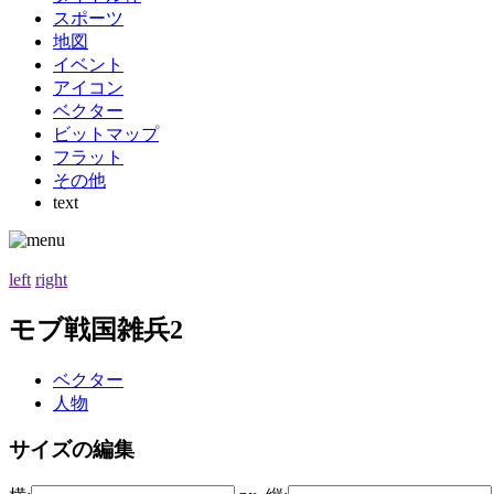
スポーツ
地図
イベント
アイコン
ベクター
ビットマップ
フラット
その他
text
left
right
モブ戦国雑兵2
ベクター
人物
サイズの編集