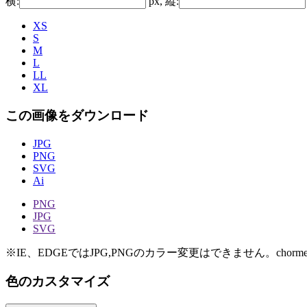
横:
px, 縦:
XS
S
M
L
LL
XL
この画像をダウンロード
JPG
PNG
SVG
Ai
PNG
JPG
SVG
※IE、EDGEではJPG,PNGのカラー変更はできません。chorme
色のカスタマイズ