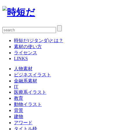
時短だ(ジタンダ)とは？
素材の使い方
ライセンス
LINKS
人物素材
ビジネスイラスト
金融系素材
IT
医療系イラスト
教育
動物イラスト
背景
建物
アワード
タイトル枠