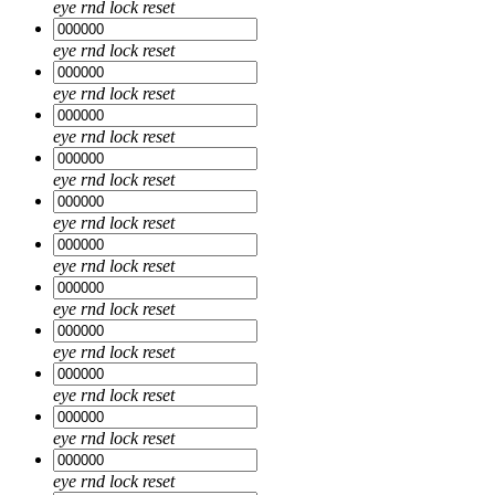
eye
rnd
lock
reset
eye
rnd
lock
reset
eye
rnd
lock
reset
eye
rnd
lock
reset
eye
rnd
lock
reset
eye
rnd
lock
reset
eye
rnd
lock
reset
eye
rnd
lock
reset
eye
rnd
lock
reset
eye
rnd
lock
reset
eye
rnd
lock
reset
eye
rnd
lock
reset