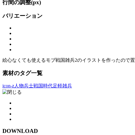
行間の調整(
px)
バリエーション
絵心なくても使えるモブ戦国雑兵2のイラストを作ったので
素材のタグ一覧
icon-z人物
兵士
戦国時代
足軽
雑兵
DOWNLOAD