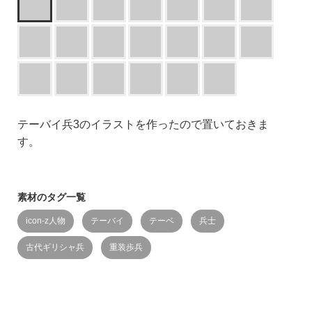
テーバイ兵3のイラストを作ったので置いておきま
す。
素材のタグ一覧
icon-z人物
テーバイ
テーベ
兵士
古代ギリシャ兵
重装歩兵